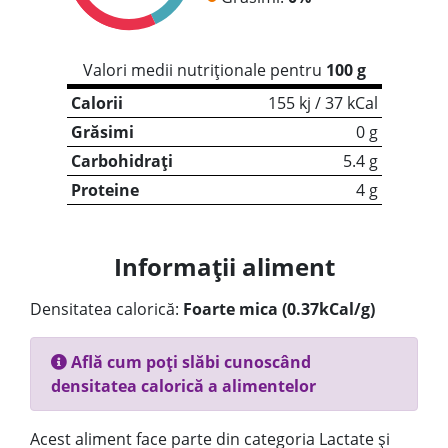
Valori medii nutriționale pentru
100 g
Calorii
155 kj / 37 kCal
Grăsimi
0 g
Carbohidrați
5.4 g
Proteine
4 g
Informații aliment
Densitatea calorică:
Foarte mica (0.37kCal/g)
Află cum poți slăbi cunoscând
densitatea calorică a alimentelor
Acest aliment face parte din categoria Lactate și