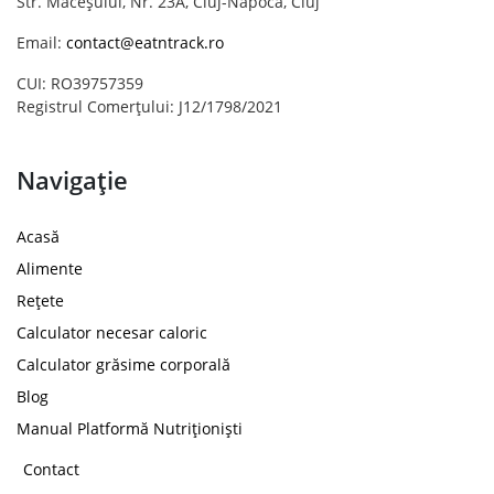
Str. Măceșului, Nr. 23A, Cluj-Napoca, Cluj
Email:
contact@eatntrack.ro
CUI: RO39757359
Registrul Comerțului: J12/1798/2021
Navigație
Acasă
Alimente
Rețete
Calculator necesar caloric
Calculator grăsime corporală
Blog
Manual Platformă Nutriționiști
Contact