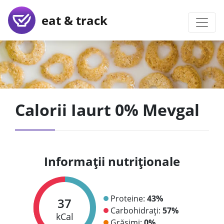
eat & track
Calorii Iaurt 0% Mevgal
Informații nutriționale
Proteine:
43%
37
Carbohidrați:
57%
kCal
Grăsimi:
0%