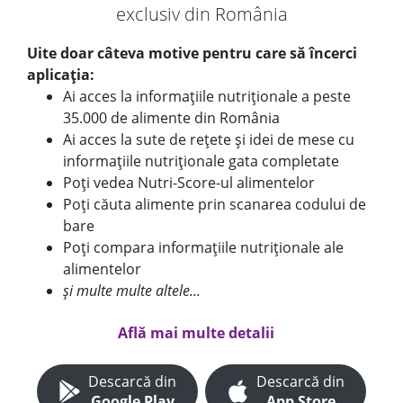
exclusiv din România
Uite doar câteva motive pentru care să încerci
aplicația:
Ai acces la informațiile nutriționale a peste
35.000 de alimente din România
Ai acces la sute de rețete și idei de mese cu
informațiile nutriționale gata completate
Poți vedea Nutri-Score-ul alimentelor
Poți căuta alimente prin scanarea codului de
bare
Poți compara informațiile nutriționale ale
alimentelor
și multe multe altele...
Află mai multe detalii
Descarcă din
Descarcă din
Google Play
App Store