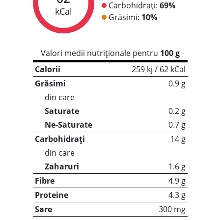
Carbohidrați:
69%
kCal
Grăsimi:
10%
Valori medii nutriționale pentru
100 g
Calorii
259 kj / 62 kCal
Grăsimi
0.9 g
din care
Saturate
0.2 g
Ne-Saturate
0.7 g
Carbohidrați
14 g
din care
Zaharuri
1.6 g
Fibre
4.9 g
Proteine
4.3 g
Sare
300 mg