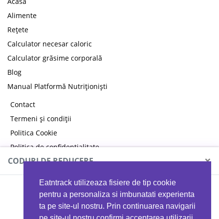
Acasă
Alimente
Rețete
Calculator necesar caloric
Calculator grăsime corporală
Blog
Manual Platformă Nutriționiști
Contact
Termeni și condiții
Politica Cookie
Politica de confidențialitate
×
CODURI DE REDUCERE
Eatntrack utilizeaza fisiere de tip cookie
MYPROTEIN
pentru a personaliza si imbunatati experienta
ta pe site-ul nostru. Prin continuarea navigarii
pe site-ul nostru confirmi acceptarea utilizarii