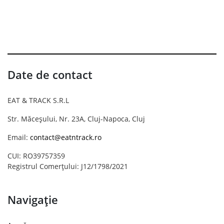
Date de contact
EAT & TRACK S.R.L
Str. Măceșului, Nr. 23A, Cluj-Napoca, Cluj
Email:
contact@eatntrack.ro
CUI: RO39757359
Registrul Comerțului: J12/1798/2021
Navigație