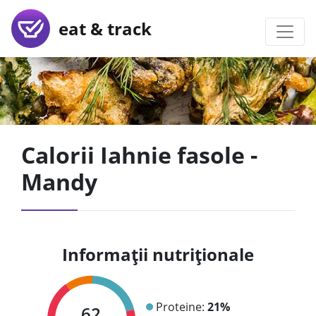
eat & track
Calorii Iahnie fasole -
Mandy
Informații nutriționale
Proteine:
21%
62