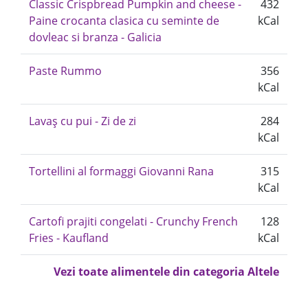
Classic Crispbread Pumpkin and cheese -
432
Paine crocanta clasica cu seminte de
kCal
dovleac si branza - Galicia
Paste Rummo
356
kCal
Lavaș cu pui - Zi de zi
284
kCal
Tortellini al formaggi Giovanni Rana
315
kCal
Cartofi prajiti congelati - Crunchy French
128
Fries - Kaufland
kCal
Vezi toate alimentele din categoria Altele