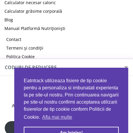
Calculator necesar caloric
Calculator grăsime corporală
Blog
Manual Platformă Nutriționiști
Contact
Termeni și condiții
Politica Cookie
Politica de confidențialitate
×
CODURI DE REDUCERE
Eatntrack utilizeaza fisiere de tip cookie
MYPROTEIN
pentru a personaliza si imbunatati experienta
ta pe site-ul nostru. Prin continuarea navigarii
pe site-ul nostru confirmi acceptarea utilizarii
Ai
40%
reducere la orice comandă folosind codul
fisierelor de tip cookie conform Politicii de
EATTRACK
Cookie.
Afla mai multe
Profită acum
Am Inteles!