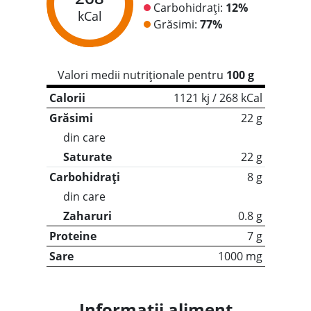
Carbohidrați:
12%
kCal
Grăsimi:
77%
Valori medii nutriționale pentru
100 g
Calorii
1121 kj / 268 kCal
Grăsimi
22 g
din care
Saturate
22 g
Carbohidrați
8 g
din care
Zaharuri
0.8 g
Proteine
7 g
Sare
1000 mg
Informații aliment