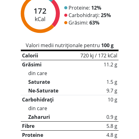
Proteine:
12%
172
Carbohidrați:
25%
kCal
Grăsimi:
63%
Valori medii nutriționale pentru
100 g
Calorii
720 kj / 172 kCal
Grăsimi
11.2 g
din care
Saturate
1.5 g
Ne-Saturate
9.7 g
Carbohidrați
10 g
din care
Zaharuri
0.9 g
Fibre
5.8 g
Proteine
4.8 g