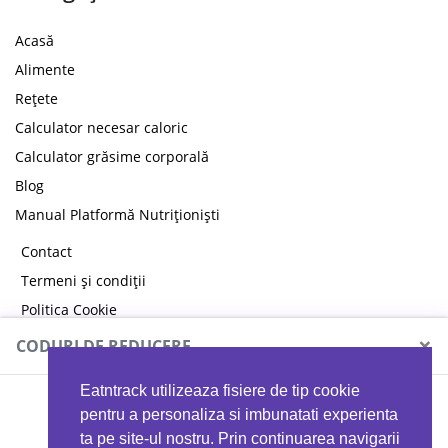
Acasă
Alimente
Rețete
Calculator necesar caloric
Calculator grăsime corporală
Blog
Manual Platformă Nutriționiști
Contact
Termeni și condiții
Politica Cookie
Politica de confidențialitate
×
CODURI DE REDUCERE
Eatntrack utilizeaza fisiere de tip cookie
MYPROTEIN
pentru a personaliza si imbunatati experienta
ta pe site-ul nostru. Prin continuarea navigarii