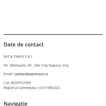
Date de contact
EAT & TRACK S.R.L
Str. Măceșului, Nr. 23A, Cluj-Napoca, Cluj
Email:
contact@eatntrack.ro
CUI: RO39757359
Registrul Comerțului: J12/1798/2021
Navigație