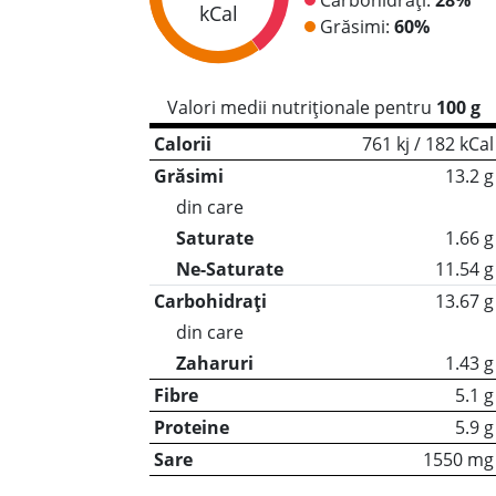
kCal
Grăsimi:
60%
Valori medii nutriționale pentru
100 g
Calorii
761 kj / 182 kCal
Grăsimi
13.2 g
din care
Saturate
1.66 g
Ne-Saturate
11.54 g
Carbohidrați
13.67 g
din care
Zaharuri
1.43 g
Fibre
5.1 g
Proteine
5.9 g
Sare
1550 mg