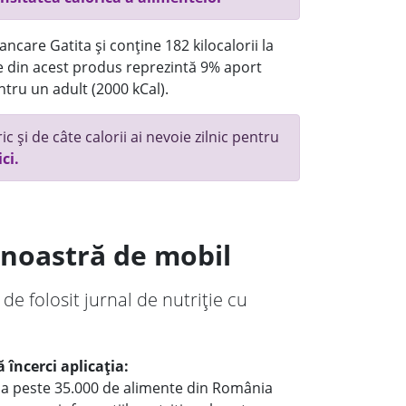
ncare Gatita și conține 182 kilocalorii la
 din acest produs reprezintă 9% aport
ntru un adult (2000 kCal).
c și de câte calorii ai nevoie zilnic pentru
ici.
a noastră de mobil
 de folosit jurnal de nutriție cu
 încerci aplicația:
le a peste 35.000 de alimente din România