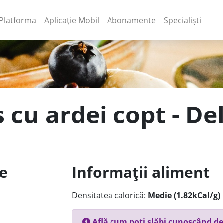
(current)
(current)
Platforma
Aplicație Mobil
Abonamente
Specialiști
 cu ardei copt - De
le
Informații aliment
Densitatea calorică:
Medie (1.82kCal/g)
Află cum poți slăbi cunoscând de