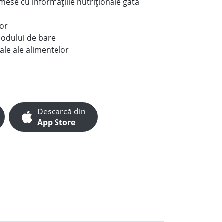
e mese cu informațiile nutriționale gata
lor
codului de bare
ale ale alimentelor
Descarcă din
App Store