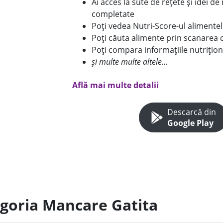
Ai acces la sute de rețete și idei d
completate
Poți vedea Nutri-Score-ul alimente
Poți căuta alimente prin scanarea 
Poți compara informațiile nutrițion
și multe multe altele...
Află mai multe detalii
Descarcă din
Google Play
egoria Mancare Gatita