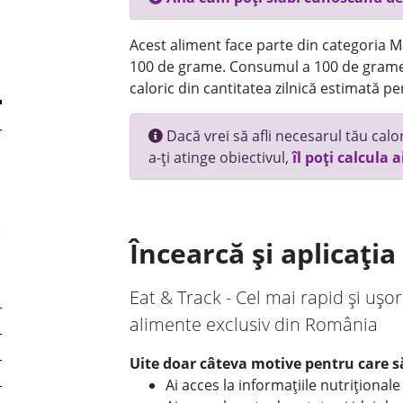
Acest aliment face parte din categoria Ma
100 de grame. Consumul a 100 de grame
caloric din cantitatea zilnică estimată pe
Dacă vrei să afli necesarul tău calori
a-ți atinge obiectivul,
îl poți calcula a
Încearcă și aplicați
Eat & Track - Cel mai rapid și ușor
alimente exclusiv din România
Uite doar câteva motive pentru care să
Ai acces la informațiile nutriționa