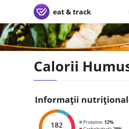
eat & track
Calorii Humus
Informații nutriționa
Proteine:
12%
182
Carbohidrați:
28%