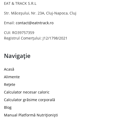
EAT & TRACK S.R.L
Str. Măceșului, Nr. 23A, Cluj-Napoca, Cluj
Email:
contact@eatntrack.ro
CUI: RO39757359
Registrul Comerțului: J12/1798/2021
Navigație
Acasă
Alimente
Rețete
Calculator necesar caloric
Calculator grăsime corporală
Blog
Manual Platformă Nutriționiști