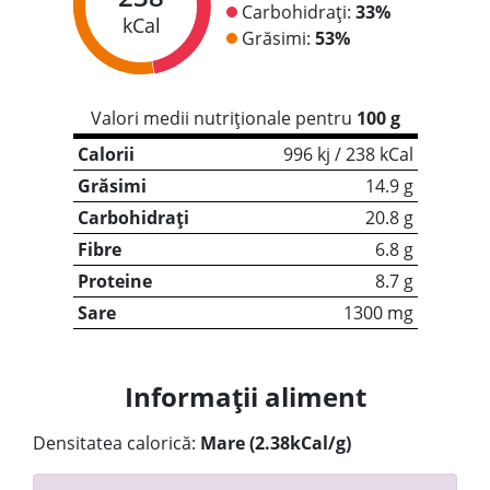
Carbohidrați:
33%
kCal
Grăsimi:
53%
Valori medii nutriționale pentru
100 g
Calorii
996 kj / 238 kCal
Grăsimi
14.9 g
Carbohidrați
20.8 g
Fibre
6.8 g
Proteine
8.7 g
Sare
1300 mg
Informații aliment
Densitatea calorică:
Mare (2.38kCal/g)