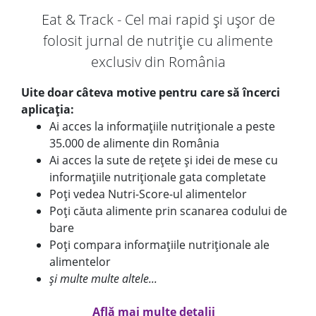
Eat & Track - Cel mai rapid și ușor de
folosit jurnal de nutriție cu alimente
exclusiv din România
Uite doar câteva motive pentru care să încerci
aplicația:
Ai acces la informațiile nutriționale a peste
35.000 de alimente din România
Ai acces la sute de rețete și idei de mese cu
informațiile nutriționale gata completate
Poți vedea Nutri-Score-ul alimentelor
Poți căuta alimente prin scanarea codului de
bare
Poți compara informațiile nutriționale ale
alimentelor
și multe multe altele...
Află mai multe detalii