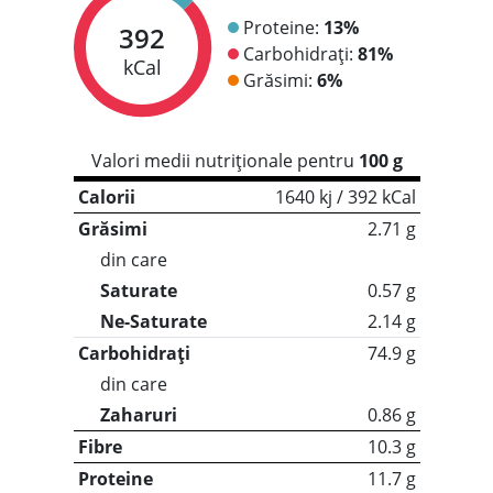
Proteine:
13%
392
Carbohidrați:
81%
kCal
Grăsimi:
6%
Valori medii nutriționale pentru
100 g
Calorii
1640 kj / 392 kCal
Grăsimi
2.71 g
din care
Saturate
0.57 g
Ne-Saturate
2.14 g
Carbohidrați
74.9 g
din care
Zaharuri
0.86 g
Fibre
10.3 g
Proteine
11.7 g