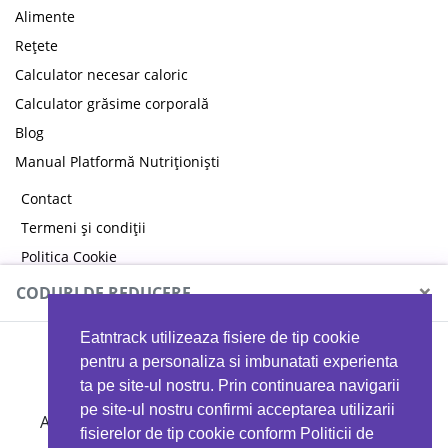
Alimente
Rețete
Calculator necesar caloric
Calculator grăsime corporală
Blog
Manual Platformă Nutriționiști
Contact
Termeni și condiții
Politica Cookie
Politica de confidențialitate
×
CODURI DE REDUCERE
Eatntrack utilizeaza fisiere de tip cookie
MYPROTEIN
pentru a personaliza si imbunatati experienta
ta pe site-ul nostru. Prin continuarea navigarii
pe site-ul nostru confirmi acceptarea utilizarii
Ai
40%
reducere la orice comandă folosind codul
fisierelor de tip cookie conform Politicii de
EATTRACK