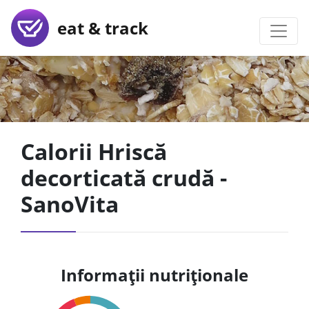
eat & track
Calorii Hriscă
decorticată crudă -
SanoVita
Informații nutriționale