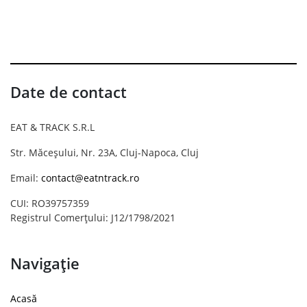
Date de contact
EAT & TRACK S.R.L
Str. Măceșului, Nr. 23A, Cluj-Napoca, Cluj
Email:
contact@eatntrack.ro
CUI: RO39757359
Registrul Comerțului: J12/1798/2021
Navigație
Acasă