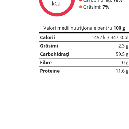
kCal
Grăsimi:
7%
Valori medii nutriționale pentru
100 g
Calorii
1452 kj / 347 kCal
Grăsimi
2.3 g
Carbohidrați
59.5 g
Fibre
10 g
Proteine
11.6 g