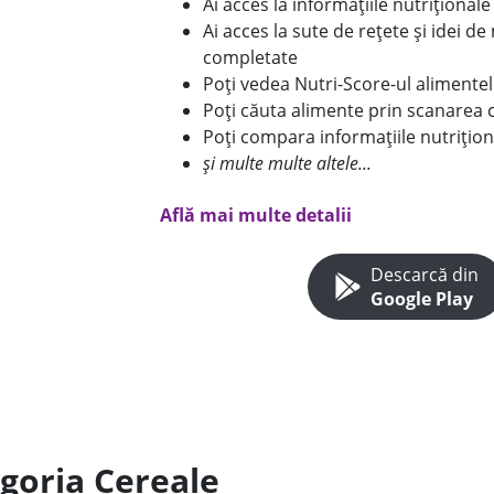
Ai acces la informațiile nutriționa
Ai acces la sute de rețete și idei d
completate
Poți vedea Nutri-Score-ul alimente
Poți căuta alimente prin scanarea 
Poți compara informațiile nutrițion
și multe multe altele...
Află mai multe detalii
Descarcă din
Google Play
egoria Cereale