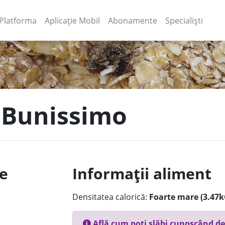
(current)
(current)
Platforma
Aplicație Mobil
Abonamente
Specialiști
a Bunissimo
le
Informații aliment
Densitatea calorică:
Foarte mare (3.47k
Află cum poți slăbi cunoscând de