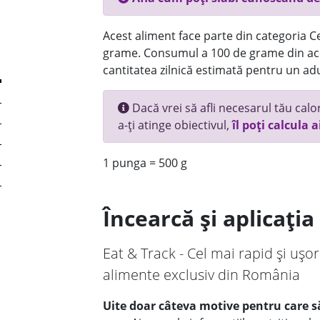
Acest aliment face parte din categoria Ce
grame. Consumul a 100 de grame din ace
cantitatea zilnică estimată pentru un adu
Dacă vrei să afli necesarul tău calori
a-ți atinge obiectivul,
îl poți calcula a
1 punga = 500 g
Încearcă și aplicați
Eat & Track - Cel mai rapid și ușor
alimente exclusiv din România
Uite doar câteva motive pentru care să