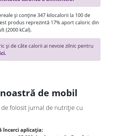
reale și conține 347 kilocalorii la 100 de
st produs reprezintă 17% aport caloric din
lt (2000 kCal).
c și de câte calorii ai nevoie zilnic pentru
ici.
a noastră de mobil
 de folosit jurnal de nutriție cu
 încerci aplicația: