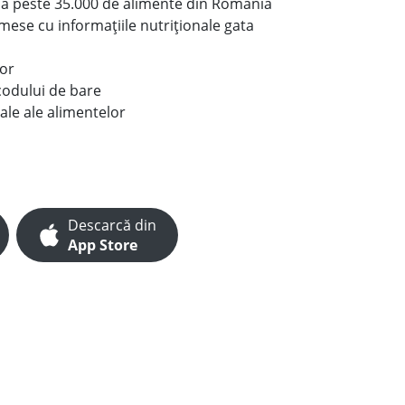
le a peste 35.000 de alimente din România
e mese cu informațiile nutriționale gata
lor
codului de bare
ale ale alimentelor
Descarcă din
App Store