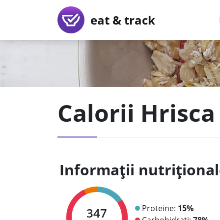
eat & track
Calorii Hrisc
Informații nutriționa
Proteine:
15%
347
Carbohidrați:
78%