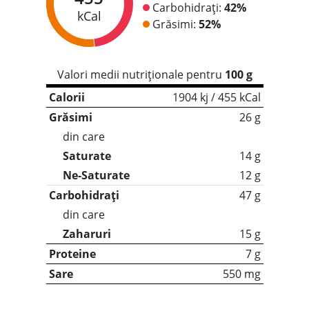
Carbohidrați:
42%
kCal
Grăsimi:
52%
Valori medii nutriționale pentru
100 g
Calorii
1904 kj / 455 kCal
Grăsimi
26 g
din care
Saturate
14 g
Ne-Saturate
12 g
Carbohidrați
47 g
din care
Zaharuri
15 g
Proteine
7 g
Sare
550 mg