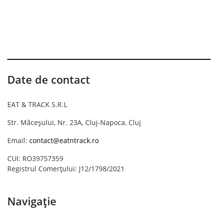
Date de contact
EAT & TRACK S.R.L
Str. Măceșului, Nr. 23A, Cluj-Napoca, Cluj
Email:
contact@eatntrack.ro
CUI: RO39757359
Registrul Comerțului: J12/1798/2021
Navigație