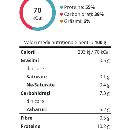
Proteine:
55%
70
Carbohidrați:
39%
kCal
Grăsimi:
6%
Valori medii nutriționale pentru
100 g
Calorii
293 kj / 70 kCal
Grăsimi
0.5 g
din care
Saturate
0.1 g
Ne-Saturate
0.4 g
Carbohidrați
7.3 g
din care
Zaharuri
5.2 g
Fibre
0.5 g
Proteine
10.2 g