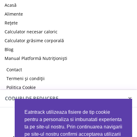
Acasă
Alimente
Rețete
Calculator necesar caloric
Calculator grăsime corporală
Blog
Manual Platformă Nutriționiști
Contact
Termeni și condiții
Politica Cookie
Politica de confidențialitate
×
CODURI DE REDUCERE
Eatntrack utilizeaza fisiere de tip cookie
MYPROTEIN
pentru a personaliza si imbunatati experienta
ta pe site-ul nostru. Prin continuarea navigarii
pe site-ul nostru confirmi acceptarea utilizarii