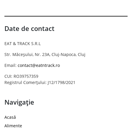
Date de contact
EAT & TRACK S.R.L
Str. Măceșului, Nr. 23A, Cluj-Napoca, Cluj
Email:
contact@eatntrack.ro
CUI: RO39757359
Registrul Comerțului: J12/1798/2021
Navigație
Acasă
Alimente