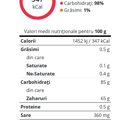
Carbohidrați:
98%
kCal
Grăsimi:
1%
Valori medii nutriționale pentru
100 g
Calorii
1452 kj / 347 kCal
Grăsimi
0.5 g
din care
Saturate
0.1 g
Ne-Saturate
0.4 g
Carbohidrați
85 g
din care
Zaharuri
65 g
Proteine
0.5 g
Sare
360 mg