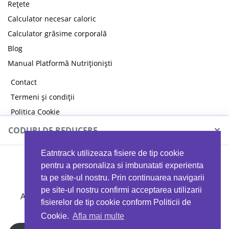
Rețete
Calculator necesar caloric
Calculator grăsime corporală
Blog
Manual Platformă Nutriționiști
Contact
Termeni și condiții
Politica Cookie
Politica de confidențialitate
×
CODURI DE REDUCERE
Eatntrack utilizeaza fisiere de tip cookie
MYPROTEIN
pentru a personaliza si imbunatati experienta
ta pe site-ul nostru. Prin continuarea navigarii
pe site-ul nostru confirmi acceptarea utilizarii
Ai
40%
reducere la orice comandă folosind codul
fisierelor de tip cookie conform Politicii de
EATTRACK
Cookie.
Afla mai multe