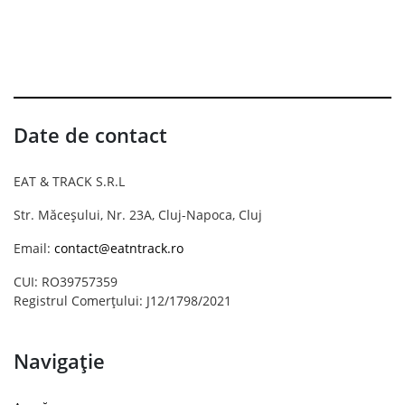
Date de contact
EAT & TRACK S.R.L
Str. Măceșului, Nr. 23A, Cluj-Napoca, Cluj
Email:
contact@eatntrack.ro
CUI: RO39757359
Registrul Comerțului: J12/1798/2021
Navigație