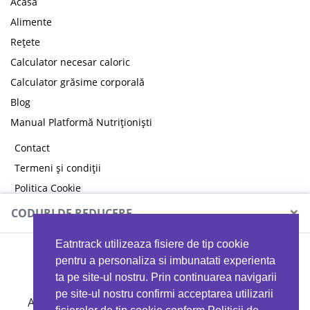
Acasă
Alimente
Rețete
Calculator necesar caloric
Calculator grăsime corporală
Blog
Manual Platformă Nutriționiști
Contact
Termeni și condiții
Politica Cookie
Politica de confidențialitate
×
CODURI DE REDUCERE
Eatntrack utilizeaza fisiere de tip cookie
MYPROTEIN
pentru a personaliza si imbunatati experienta
ta pe site-ul nostru. Prin continuarea navigarii
pe site-ul nostru confirmi acceptarea utilizarii
Ai
40%
reducere la orice comandă folosind codul