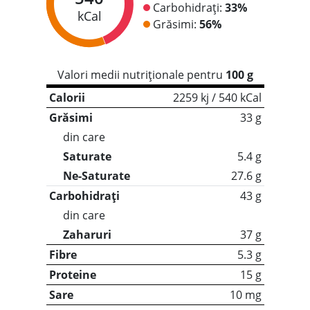
Carbohidrați:
33%
kCal
Grăsimi:
56%
Valori medii nutriționale pentru
100 g
Calorii
2259 kj / 540 kCal
Grăsimi
33 g
din care
Saturate
5.4 g
Ne-Saturate
27.6 g
Carbohidrați
43 g
din care
Zaharuri
37 g
Fibre
5.3 g
Proteine
15 g
Sare
10 mg