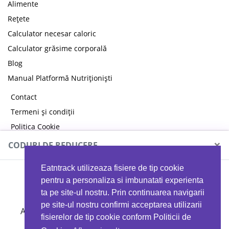
Alimente
Rețete
Calculator necesar caloric
Calculator grăsime corporală
Blog
Manual Platformă Nutriționiști
Contact
Termeni și condiții
Politica Cookie
Politica de confidențialitate
×
CODURI DE REDUCERE
Eatntrack utilizeaza fisiere de tip cookie
MYPROTEIN
pentru a personaliza si imbunatati experienta
ta pe site-ul nostru. Prin continuarea navigarii
pe site-ul nostru confirmi acceptarea utilizarii
Ai
40%
reducere la orice comandă folosind codul
fisierelor de tip cookie conform Politicii de
EATTRACK