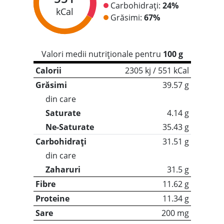
Carbohidrați:
24%
kCal
Grăsimi:
67%
Valori medii nutriționale pentru
100 g
Calorii
2305 kj / 551 kCal
Grăsimi
39.57 g
din care
Saturate
4.14 g
Ne-Saturate
35.43 g
Carbohidrați
31.51 g
din care
Zaharuri
31.5 g
Fibre
11.62 g
Proteine
11.34 g
Sare
200 mg