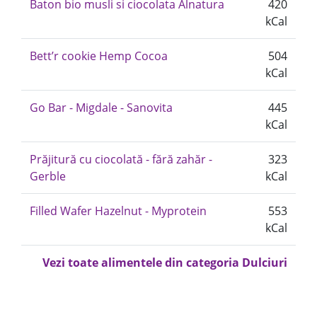
Baton bio musli si ciocolata Alnatura
420
kCal
Bett’r cookie Hemp Cocoa
504
kCal
Go Bar - Migdale - Sanovita
445
kCal
Prăjitură cu ciocolată - fără zahăr -
323
Gerble
kCal
Filled Wafer Hazelnut - Myprotein
553
kCal
Vezi toate alimentele din categoria Dulciuri