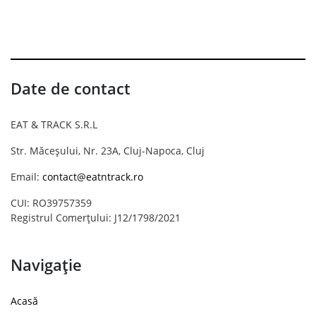
Date de contact
EAT & TRACK S.R.L
Str. Măceșului, Nr. 23A, Cluj-Napoca, Cluj
Email:
contact@eatntrack.ro
CUI: RO39757359
Registrul Comerțului: J12/1798/2021
Navigație
Acasă