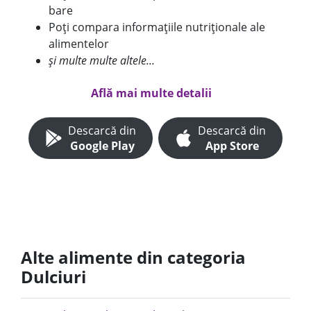
bare
Poți compara informațiile nutriționale ale
alimentelor
și multe multe altele...
Află mai multe detalii
Descarcă din
Descarcă din
Google Play
App Store
Alte alimente din categoria
Dulciuri