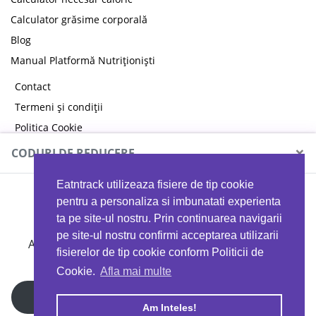
Calculator grăsime corporală
Blog
Manual Platformă Nutriționiști
Contact
Termeni și condiții
Politica Cookie
Politica de confidențialitate
×
CODURI DE REDUCERE
Eatntrack utilizeaza fisiere de tip cookie
MYPROTEIN
pentru a personaliza si imbunatati experienta
ta pe site-ul nostru. Prin continuarea navigarii
pe site-ul nostru confirmi acceptarea utilizarii
Ai
40%
reducere la orice comandă folosind codul
fisierelor de tip cookie conform Politicii de
EATTRACK
Cookie.
Afla mai multe
Profită acum
Am Inteles!