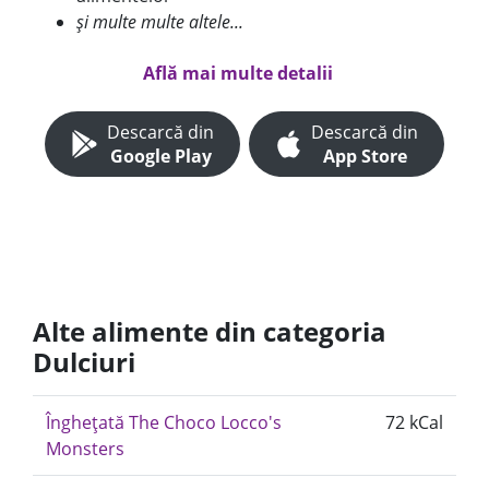
și multe multe altele...
Află mai multe detalii
Descarcă din
Descarcă din
Google Play
App Store
Alte alimente din categoria
Dulciuri
Înghețată The Choco Locco's
72 kCal
Monsters