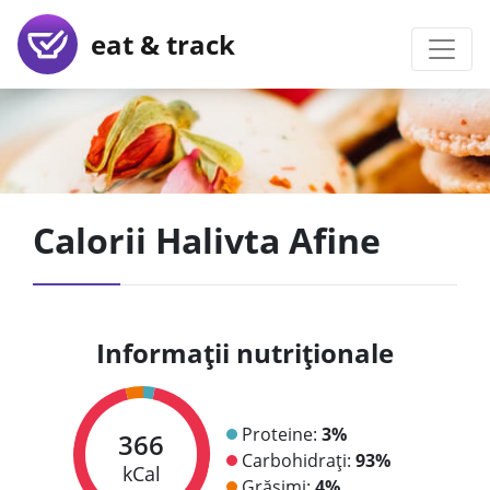
eat & track
Calorii Halivta Afine
Informații nutriționale
Proteine:
3%
366
Carbohidrați:
93%
kCal
Grăsimi:
4%