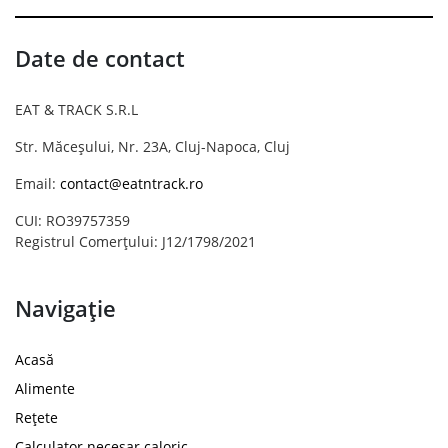
Date de contact
EAT & TRACK S.R.L
Str. Măceșului, Nr. 23A, Cluj-Napoca, Cluj
Email:
contact@eatntrack.ro
CUI: RO39757359
Registrul Comerțului: J12/1798/2021
Navigație
Acasă
Alimente
Rețete
Calculator necesar caloric