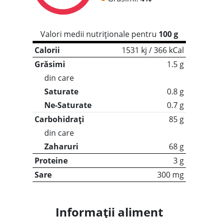
Valori medii nutriționale pentru
100 g
Calorii
1531 kj / 366 kCal
Grăsimi
1.5 g
din care
Saturate
0.8 g
Ne-Saturate
0.7 g
Carbohidrați
85 g
din care
Zaharuri
68 g
Proteine
3 g
Sare
300 mg
Informații aliment