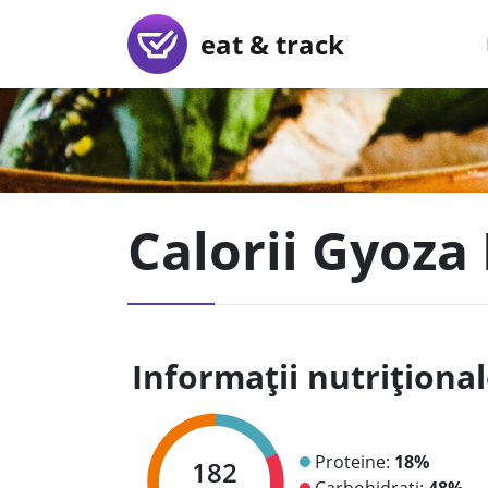
eat & track
Calorii Gyoza
Informații nutriționa
Proteine:
18%
182
Carbohidrați:
48%