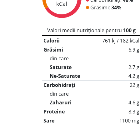
kCal
Grăsimi:
34%
Valori medii nutriționale pentru
100 g
Calorii
761 kj / 182 kCal
Grăsimi
6.9 g
din care
Saturate
2.7 g
Ne-Saturate
4.2 g
Carbohidrați
22 g
din care
Zaharuri
4.6 g
Proteine
8.3 g
Sare
1100 mg