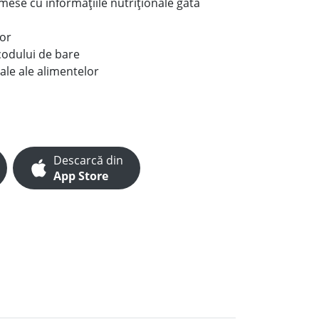
e mese cu informațiile nutriționale gata
lor
codului de bare
ale ale alimentelor
Descarcă din
App Store