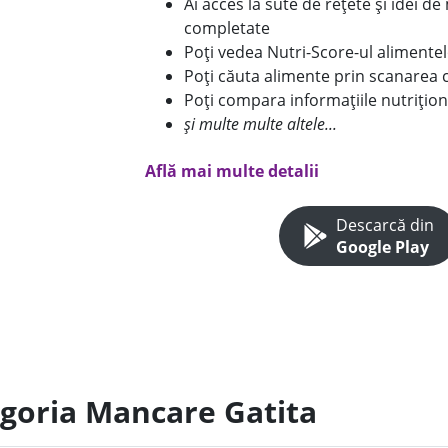
Ai acces la sute de rețete și idei d
completate
Poți vedea Nutri-Score-ul alimente
Poți căuta alimente prin scanarea 
Poți compara informațiile nutrițion
și multe multe altele...
Află mai multe detalii
Descarcă din
Google Play
egoria Mancare Gatita