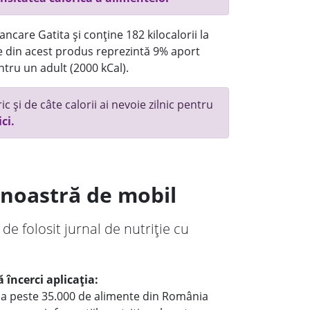
ncare Gatita și conține 182 kilocalorii la
 din acest produs reprezintă 9% aport
ntru un adult (2000 kCal).
c și de câte calorii ai nevoie zilnic pentru
ici.
a noastră de mobil
 de folosit jurnal de nutriție cu
 încerci aplicația:
le a peste 35.000 de alimente din România