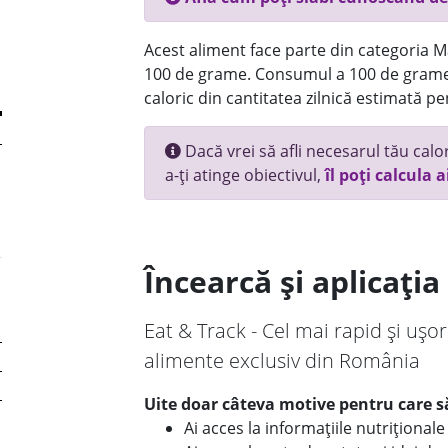
Acest aliment face parte din categoria Ma
100 de grame. Consumul a 100 de grame
caloric din cantitatea zilnică estimată pe
Dacă vrei să afli necesarul tău calori
a-ți atinge obiectivul,
îl poți calcula a
Încearcă și aplicați
Eat & Track - Cel mai rapid și ușor
alimente exclusiv din România
Uite doar câteva motive pentru care să
Ai acces la informațiile nutriționa