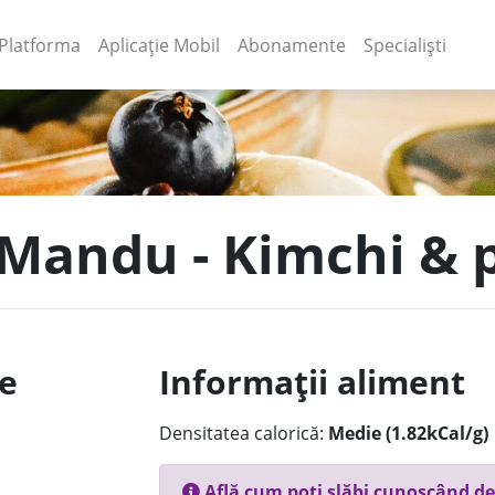
(current)
(current)
Platforma
Aplicație Mobil
Abonamente
Specialiști
 Mandu - Kimchi & p
le
Informații aliment
Densitatea calorică:
Medie (1.82kCal/g)
Află cum poți slăbi cunoscând de