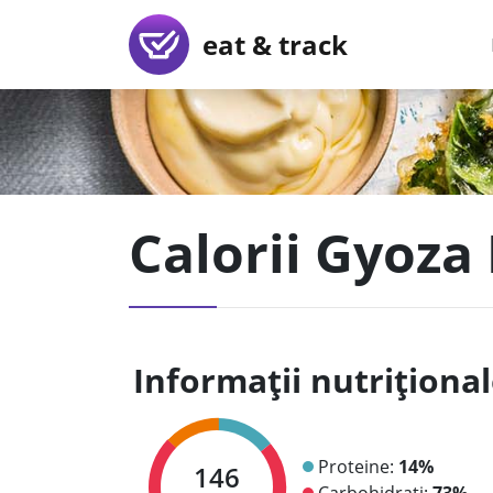
eat & track
Calorii Gyoza
Informații nutriționa
Proteine:
14%
146
Carbohidrați:
73%