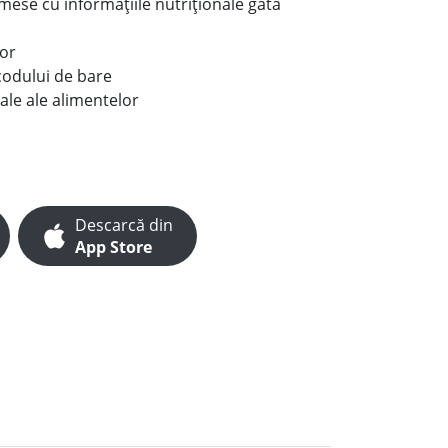
e mese cu informațiile nutriționale gata
lor
codului de bare
ale ale alimentelor
Descarcă din
App Store