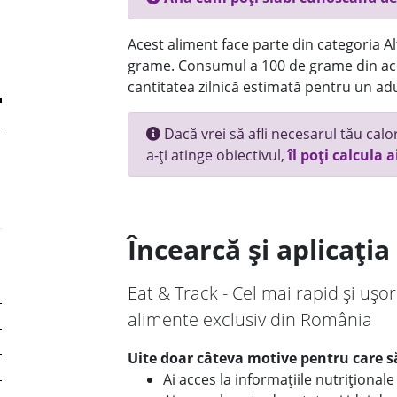
Acest aliment face parte din categoria Alt
grame. Consumul a 100 de grame din ace
cantitatea zilnică estimată pentru un adu
Dacă vrei să afli necesarul tău calori
a-ți atinge obiectivul,
îl poți calcula a
Încearcă și aplicați
Eat & Track - Cel mai rapid și ușor
alimente exclusiv din România
Uite doar câteva motive pentru care să
Ai acces la informațiile nutriționa