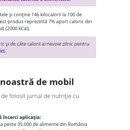
ele și conține 146 kilocalorii la 100 de
st produs reprezintă 7% aport caloric din
lt (2000 kCal).
c și de câte calorii ai nevoie zilnic pentru
ici.
a noastră de mobil
 de folosit jurnal de nutriție cu
 încerci aplicația:
le a peste 35.000 de alimente din România