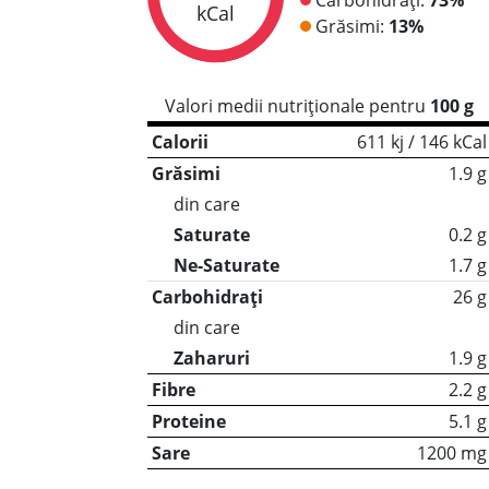
kCal
Grăsimi:
13%
Valori medii nutriționale pentru
100 g
Calorii
611 kj / 146 kCal
Grăsimi
1.9 g
din care
Saturate
0.2 g
Ne-Saturate
1.7 g
Carbohidrați
26 g
din care
Zaharuri
1.9 g
Fibre
2.2 g
Proteine
5.1 g
Sare
1200 mg