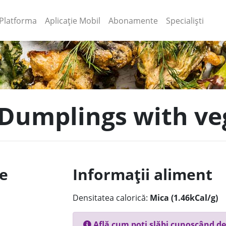
(current)
(current)
Platforma
Aplicație Mobil
Abonamente
Specialiști
 Dumplings with veg
le
Informații aliment
Densitatea calorică:
Mica (1.46kCal/g)
Află cum poți slăbi cunoscând de