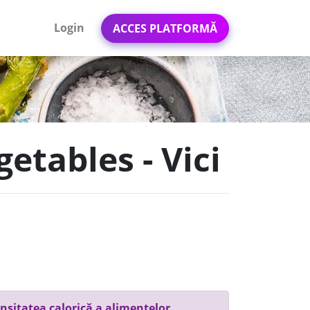
Login
ACCES PLATFORMĂ
etables - Vici
nsitatea calorică a alimentelor