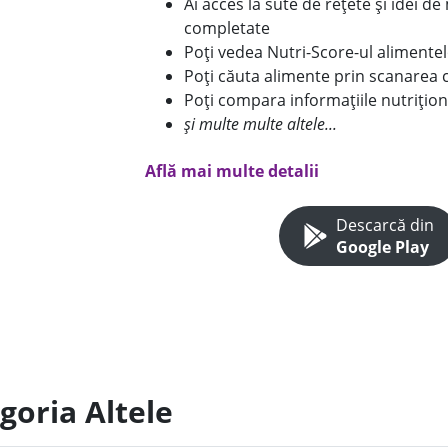
Ai acces la sute de rețete și idei d
completate
Poți vedea Nutri-Score-ul alimente
Poți căuta alimente prin scanarea 
Poți compara informațiile nutrițion
și multe multe altele...
Află mai multe detalii
Descarcă din
Google Play
goria Altele