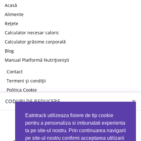
Acasă
Alimente
Rețete
Calculator necesar caloric
Calculator grăsime corporală
Blog
Manual Platformă Nutriționiști
Contact
Termeni și condiții
Politica Cookie
Politica de confidențialitate
×
CODURI DE REDUCERE
Eatntrack utilizeaza fisiere de tip cookie
MYPROTEIN
pentru a personaliza si imbunatati experienta
ta pe site-ul nostru. Prin continuarea navigarii
pe site-ul nostru confirmi acceptarea utilizarii