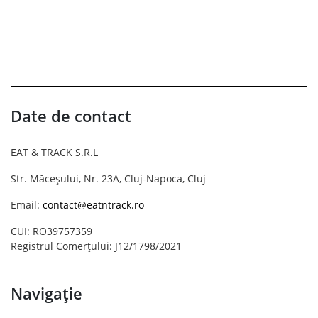
Date de contact
EAT & TRACK S.R.L
Str. Măceșului, Nr. 23A, Cluj-Napoca, Cluj
Email:
contact@eatntrack.ro
CUI: RO39757359
Registrul Comerțului: J12/1798/2021
Navigație