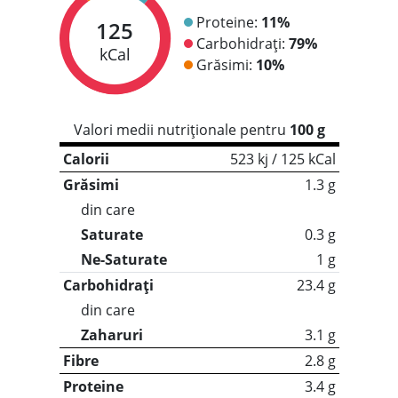
Proteine:
11%
125
Carbohidrați:
79%
kCal
Grăsimi:
10%
Valori medii nutriționale pentru
100 g
Calorii
523 kj / 125 kCal
Grăsimi
1.3 g
din care
Saturate
0.3 g
Ne-Saturate
1 g
Carbohidrați
23.4 g
din care
Zaharuri
3.1 g
Fibre
2.8 g
Proteine
3.4 g