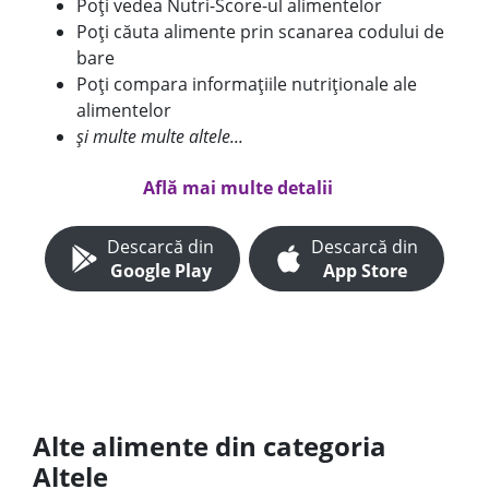
Poți vedea Nutri-Score-ul alimentelor
Poți căuta alimente prin scanarea codului de
bare
Poți compara informațiile nutriționale ale
alimentelor
și multe multe altele...
Află mai multe detalii
Descarcă din
Descarcă din
Google Play
App Store
Alte alimente din categoria
Altele