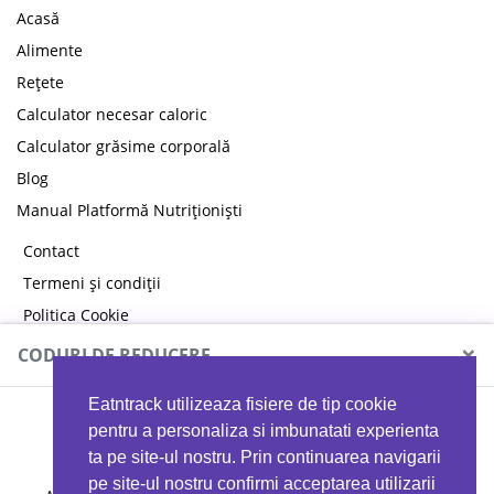
Acasă
Alimente
Rețete
Calculator necesar caloric
Calculator grăsime corporală
Blog
Manual Platformă Nutriționiști
Contact
Termeni și condiții
Politica Cookie
Politica de confidențialitate
×
CODURI DE REDUCERE
Eatntrack utilizeaza fisiere de tip cookie
MYPROTEIN
pentru a personaliza si imbunatati experienta
ta pe site-ul nostru. Prin continuarea navigarii
pe site-ul nostru confirmi acceptarea utilizarii