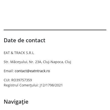
Date de contact
EAT & TRACK S.R.L
Str. Măceșului, Nr. 23A, Cluj-Napoca, Cluj
Email:
contact@eatntrack.ro
CUI: RO39757359
Registrul Comerțului: J12/1798/2021
Navigație