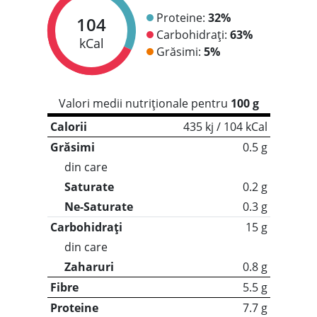
Proteine:
32%
104
Carbohidrați:
63%
kCal
Grăsimi:
5%
Valori medii nutriționale pentru
100 g
Calorii
435 kj / 104 kCal
Grăsimi
0.5 g
din care
Saturate
0.2 g
Ne-Saturate
0.3 g
Carbohidrați
15 g
din care
Zaharuri
0.8 g
Fibre
5.5 g
Proteine
7.7 g