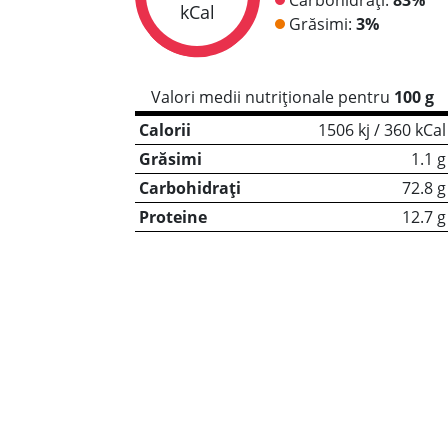
kCal
Grăsimi:
3%
Valori medii nutriționale pentru
100 g
Calorii
1506 kj / 360 kCal
Grăsimi
1.1 g
Carbohidrați
72.8 g
Proteine
12.7 g