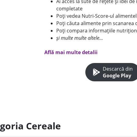
Ai acces la sute de rețete și idei d
completate
Poți vedea Nutri-Score-ul alimente
Poți căuta alimente prin scanarea 
Poți compara informațiile nutrițion
și multe multe altele...
Află mai multe detalii
Descarcă din
Google Play
egoria Cereale