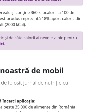
reale și conține 360 kilocalorii la 100 de
st produs reprezintă 18% aport caloric din
lt (2000 kCal).
c și de câte calorii ai nevoie zilnic pentru
ici.
a noastră de mobil
 de folosit jurnal de nutriție cu
 încerci aplicația:
le a peste 35.000 de alimente din România