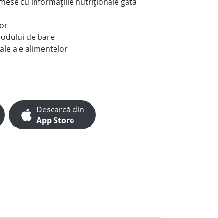
e mese cu informațiile nutriționale gata
lor
codului de bare
ale ale alimentelor
Descarcă din
App Store