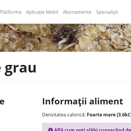
(current)
(current)
Platforma
Aplicație Mobil
Abonamente
Specialiști
e grau
le
Informații aliment
Densitatea calorică:
Foarte mare (3.6kC
Află cum poți slăbi cunoscând de