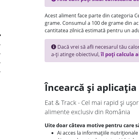
Acest aliment face parte din categoria Ce
grame. Consumul a 100 de grame din ace
cantitatea zilnică estimată pentru un adu
Dacă vrei să afli necesarul tău calori
a-ți atinge obiectivul,
îl poți calcula a
Încearcă și aplicați
Eat & Track - Cel mai rapid și ușor
alimente exclusiv din România
Uite doar câteva motive pentru care să
Ai acces la informațiile nutriționa