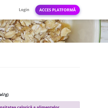
Login
ACCES PLATFORMĂ
al/g)
nsitatea calorică a alimentelor