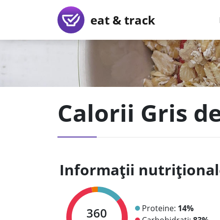
eat & track
Calorii Gris d
Informații nutriționa
Proteine:
14%
360
Carbohidrați:
83%