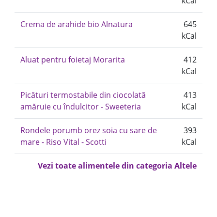
kCal
Crema de arahide bio Alnatura
645
kCal
Aluat pentru foietaj Morarita
412
kCal
Picături termostabile din ciocolată
413
amăruie cu îndulcitor - Sweeteria
kCal
Rondele porumb orez soia cu sare de
393
mare - Riso Vital - Scotti
kCal
Vezi toate alimentele din categoria Altele