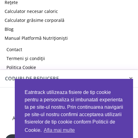
Rețete
Calculator necesar caloric
Calculator grăsime corporală
Blog
Manual Platformă Nutriționiști
Contact
Termeni și condiții
Politica Cookie
Politica de confidențialitate
×
CODURI DE REDUCERE
Eatntrack utilizeaza fisiere de tip cookie
MYPROTEIN
pentru a personaliza si imbunatati experienta
ta pe site-ul nostru. Prin continuarea navigarii
pe site-ul nostru confirmi acceptarea utilizarii
Ai
40%
reducere la orice comandă folosind codul
fisierelor de tip cookie conform Politicii de
EATTRACK
Cookie.
Afla mai multe