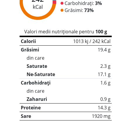
Carbohidrați:
3%
kCal
Grăsimi:
73%
Valori medii nutriționale pentru
100 g
Calorii
1013 kj / 242 kCal
Grăsimi
19.4 g
din care
Saturate
2.3 g
Ne-Saturate
17.1 g
Carbohidrați
1.6 g
din care
Zaharuri
0.9 g
Proteine
14.3 g
Sare
1920 mg