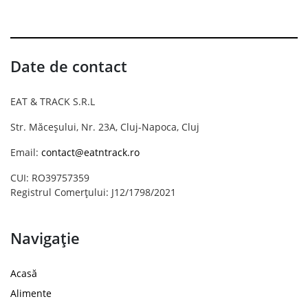
Date de contact
EAT & TRACK S.R.L
Str. Măceșului, Nr. 23A, Cluj-Napoca, Cluj
Email:
contact@eatntrack.ro
CUI: RO39757359
Registrul Comerțului: J12/1798/2021
Navigație
Acasă
Alimente