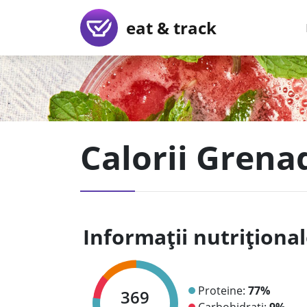
eat & track
Calorii Grena
Informații nutriționa
Proteine:
77%
369
Carbohidrați:
9%