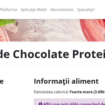
(current)
(current)
Platforma
Aplicație Mobil
Abonamente
Specialiști
de Chocolate Prote
le
Informații aliment
Densitatea calorică:
Foarte mare (3.69k
Află cum poți slăbi cunoscând de