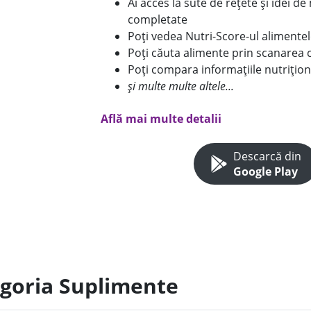
Ai acces la sute de rețete și idei d
completate
Poți vedea Nutri-Score-ul alimente
Poți căuta alimente prin scanarea 
Poți compara informațiile nutrițion
și multe multe altele...
Află mai multe detalii
Descarcă din
Google Play
egoria Suplimente