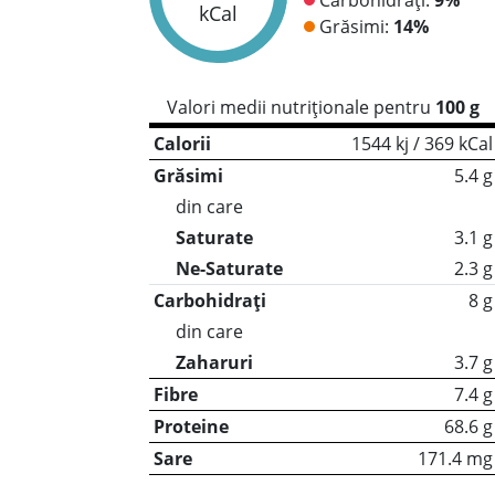
kCal
Grăsimi:
14%
Valori medii nutriționale pentru
100 g
Calorii
1544 kj / 369 kCal
Grăsimi
5.4 g
din care
Saturate
3.1 g
Ne-Saturate
2.3 g
Carbohidrați
8 g
din care
Zaharuri
3.7 g
Fibre
7.4 g
Proteine
68.6 g
Sare
171.4 mg