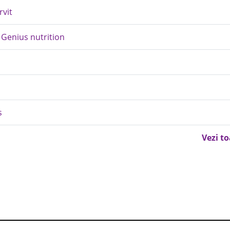
rvit
 Genius nutrition
s
Vezi t