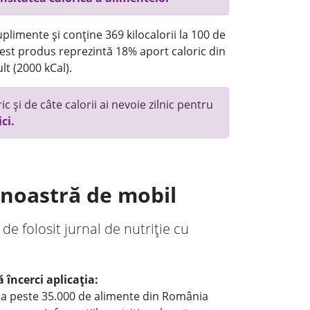
plimente și conține 369 kilocalorii la 100 de
st produs reprezintă 18% aport caloric din
lt (2000 kCal).
c și de câte calorii ai nevoie zilnic pentru
ici.
a noastră de mobil
 de folosit jurnal de nutriție cu
 încerci aplicația:
le a peste 35.000 de alimente din România