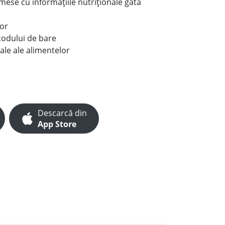
e mese cu informațiile nutriționale gata
lor
codului de bare
ale ale alimentelor
Descarcă din
App Store