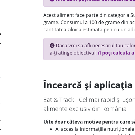
Acest aliment face parte din categoria Su
grame. Consumul a 100 de grame din ace
cantitatea zilnică estimată pentru un adu
Dacă vrei să afli necesarul tău calori
a-ți atinge obiectivul,
îl poți calcula a
Încearcă și aplicați
Eat & Track - Cel mai rapid și ușor
alimente exclusiv din România
Uite doar câteva motive pentru care să
Ai acces la informațiile nutriționa