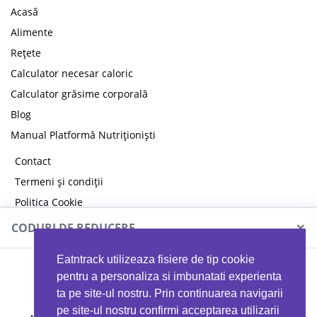
Acasă
Alimente
Rețete
Calculator necesar caloric
Calculator grăsime corporală
Blog
Manual Platformă Nutriționiști
Contact
Termeni și condiții
Politica Cookie
Politica de confidențialitate
×
CODURI DE REDUCERE
Eatntrack utilizeaza fisiere de tip cookie
MYPROTEIN
pentru a personaliza si imbunatati experienta
ta pe site-ul nostru. Prin continuarea navigarii
pe site-ul nostru confirmi acceptarea utilizarii