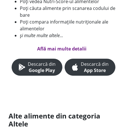
Poți vedea Nutri-Score-ul alimentelor
Poți căuta alimente prin scanarea codului de
bare
Poți compara informațiile nutriționale ale
alimentelor
și multe multe altele...
Află mai multe detalii
Descarcă din
Descarcă din
Google Play
App Store
Alte alimente din categoria
Altele