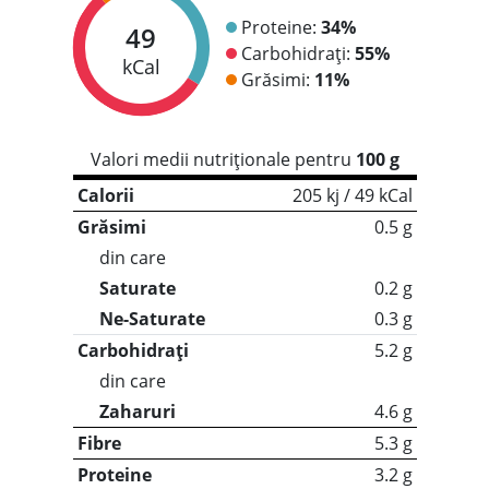
Proteine:
34%
49
Carbohidrați:
55%
kCal
Grăsimi:
11%
Valori medii nutriționale pentru
100 g
Calorii
205 kj / 49 kCal
Grăsimi
0.5 g
din care
Saturate
0.2 g
Ne-Saturate
0.3 g
Carbohidrați
5.2 g
din care
Zaharuri
4.6 g
Fibre
5.3 g
Proteine
3.2 g