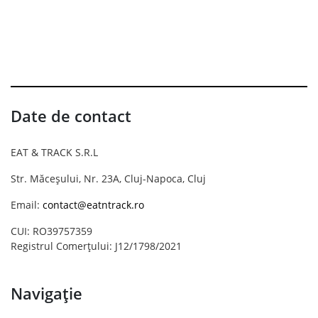
Date de contact
EAT & TRACK S.R.L
Str. Măceșului, Nr. 23A, Cluj-Napoca, Cluj
Email:
contact@eatntrack.ro
CUI: RO39757359
Registrul Comerțului: J12/1798/2021
Navigație