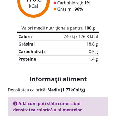
Carbohidrați:
1%
kCal
Grăsimi:
96%
Valori medii nutriționale pentru
100 g
Calorii
740 kj / 176.8 kCal
Grăsimi
18.8 g
Carbohidrați
0.5 g
Proteine
1.4 g
Informații aliment
Densitatea calorică:
Medie (1.77kCal/g)
Află cum poți slăbi cunoscând
densitatea calorică a alimentelor