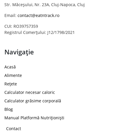
Str. Măceșului, Nr. 23A, Cluj-Napoca, Cluj
Email:
contact@eatntrack.ro
CUI: RO39757359
Registrul Comerțului: J12/1798/2021
Navigație
Acasă
Alimente
Rețete
Calculator necesar caloric
Calculator grăsime corporală
Blog
Manual Platformă Nutriționiști
Contact