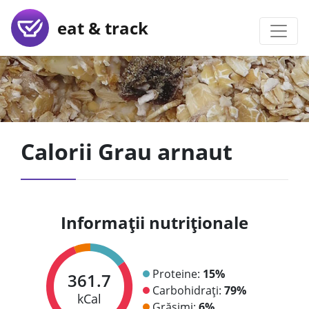
eat & track
Calorii Grau arnaut
Informații nutriționale
Proteine:
15%
361.7
Carbohidrați:
79%
kCal
Grăsimi:
6%