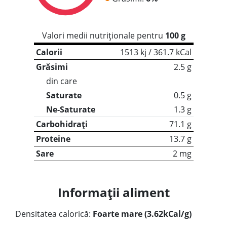
Valori medii nutriționale pentru
100 g
Calorii
1513 kj / 361.7 kCal
Grăsimi
2.5 g
din care
Saturate
0.5 g
Ne-Saturate
1.3 g
Carbohidrați
71.1 g
Proteine
13.7 g
Sare
2 mg
Informații aliment
Densitatea calorică:
Foarte mare (3.62kCal/g)