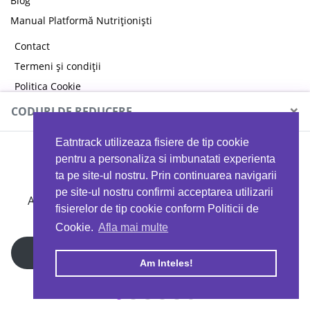
Blog
Manual Platformă Nutriționiști
Contact
Termeni și condiții
Politica Cookie
Politica de confidențialitate
×
CODURI DE REDUCERE
Eatntrack utilizeaza fisiere de tip cookie
MYPROTEIN
pentru a personaliza si imbunatati experienta
ta pe site-ul nostru. Prin continuarea navigarii
pe site-ul nostru confirmi acceptarea utilizarii
Ai
40%
reducere la orice comandă folosind codul
fisierelor de tip cookie conform Politicii de
EATTRACK
Cookie.
Afla mai multe
Profită acum
Am Inteles!
Copyright © 2026 EAT & TRACK S.R.L