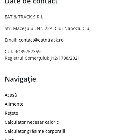
Date de contact
EAT & TRACK S.R.L
Str. Măceșului, Nr. 23A, Cluj-Napoca, Cluj
Email:
contact@eatntrack.ro
CUI: RO39757359
Registrul Comerțului: J12/1798/2021
Navigație
Acasă
Alimente
Rețete
Calculator necesar caloric
Calculator grăsime corporală