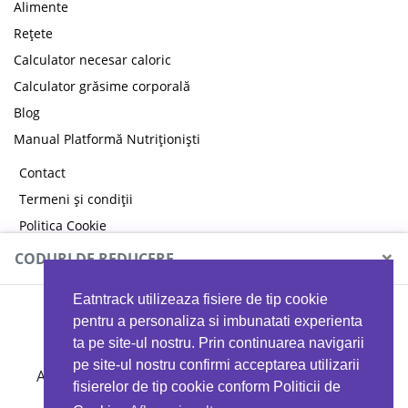
Alimente
Rețete
Calculator necesar caloric
Calculator grăsime corporală
Blog
Manual Platformă Nutriționiști
Contact
Termeni și condiții
Politica Cookie
Politica de confidențialitate
×
CODURI DE REDUCERE
Eatntrack utilizeaza fisiere de tip cookie
MYPROTEIN
pentru a personaliza si imbunatati experienta
ta pe site-ul nostru. Prin continuarea navigarii
pe site-ul nostru confirmi acceptarea utilizarii
Ai
40%
reducere la orice comandă folosind codul
fisierelor de tip cookie conform Politicii de
EATTRACK