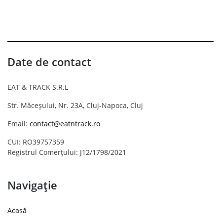
Date de contact
EAT & TRACK S.R.L
Str. Măceșului, Nr. 23A, Cluj-Napoca, Cluj
Email:
contact@eatntrack.ro
CUI: RO39757359
Registrul Comerțului: J12/1798/2021
Navigație
Acasă