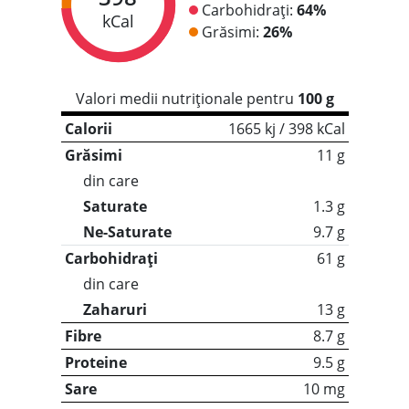
Carbohidrați:
64%
kCal
Grăsimi:
26%
Valori medii nutriționale pentru
100 g
Calorii
1665 kj / 398 kCal
Grăsimi
11 g
din care
Saturate
1.3 g
Ne-Saturate
9.7 g
Carbohidrați
61 g
din care
Zaharuri
13 g
Fibre
8.7 g
Proteine
9.5 g
Sare
10 mg