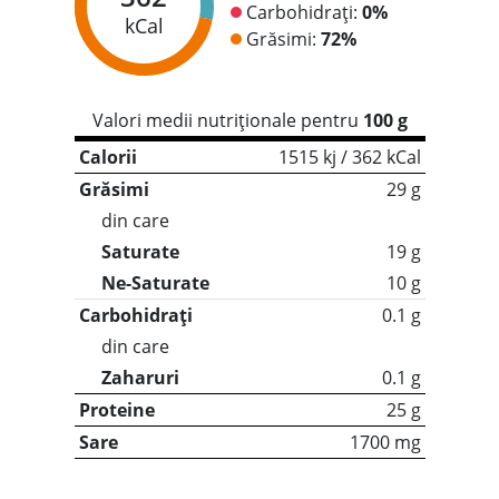
Carbohidrați:
0%
kCal
Grăsimi:
72%
Valori medii nutriționale pentru
100 g
Calorii
1515 kj / 362 kCal
Grăsimi
29 g
din care
Saturate
19 g
Ne-Saturate
10 g
Carbohidrați
0.1 g
din care
Zaharuri
0.1 g
Proteine
25 g
Sare
1700 mg