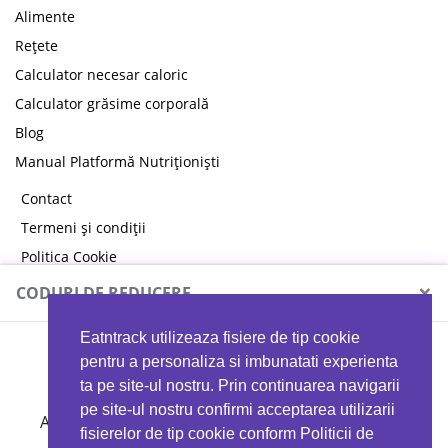
Alimente
Rețete
Calculator necesar caloric
Calculator grăsime corporală
Blog
Manual Platformă Nutriționiști
Contact
Termeni și condiții
Politica Cookie
Politica de confidențialitate
×
CODURI DE REDUCERE
Eatntrack utilizeaza fisiere de tip cookie
MYPROTEIN
pentru a personaliza si imbunatati experienta
ta pe site-ul nostru. Prin continuarea navigarii
pe site-ul nostru confirmi acceptarea utilizarii
Ai
40%
reducere la orice comandă folosind codul
fisierelor de tip cookie conform Politicii de
EATTRACK