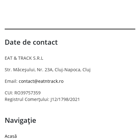
Date de contact
EAT & TRACK S.R.L
Str. Măceșului, Nr. 23A, Cluj-Napoca, Cluj
Email:
contact@eatntrack.ro
CUI: RO39757359
Registrul Comerțului: J12/1798/2021
Navigație
Acasă