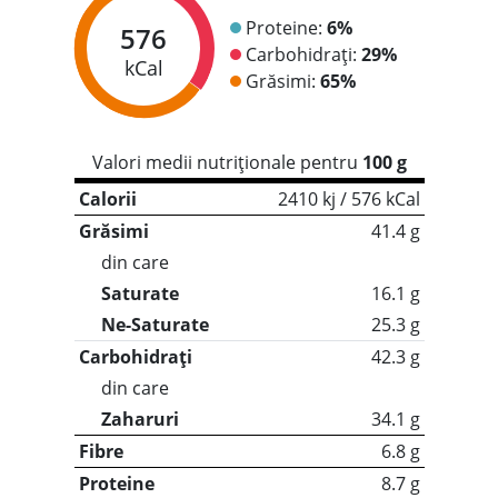
Proteine:
6%
576
Carbohidrați:
29%
kCal
Grăsimi:
65%
Valori medii nutriționale pentru
100 g
Calorii
2410 kj / 576 kCal
Grăsimi
41.4 g
din care
Saturate
16.1 g
Ne-Saturate
25.3 g
Carbohidrați
42.3 g
din care
Zaharuri
34.1 g
Fibre
6.8 g
Proteine
8.7 g