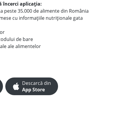
 încerci aplicația:
le a peste 35.000 de alimente din România
e mese cu informațiile nutriționale gata
lor
codului de bare
ale ale alimentelor
Descarcă din
App Store