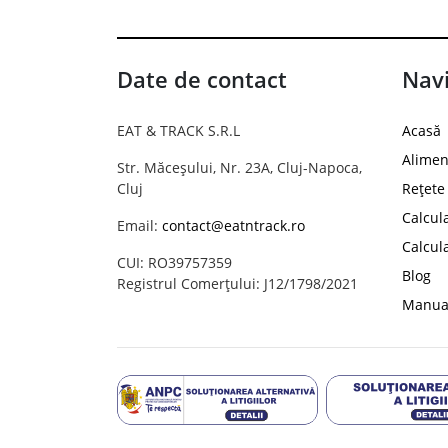
Date de contact
Navi
EAT & TRACK S.R.L
Acasă
Alimen
Str. Măceșului, Nr. 23A, Cluj-Napoca,
Cluj
Rețete
Calcul
Email:
contact@eatntrack.ro
Calcul
CUI: RO39757359
Blog
Registrul Comerțului: J12/1798/2021
Manual