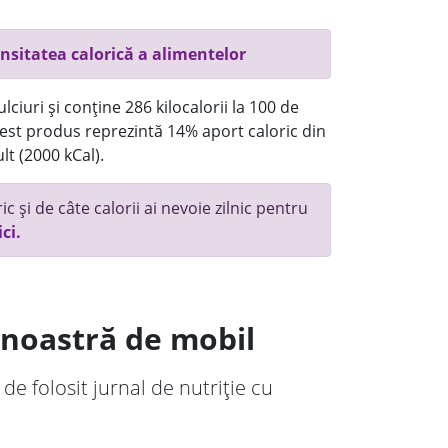
nsitatea calorică a alimentelor
ciuri și conține 286 kilocalorii la 100 de
st produs reprezintă 14% aport caloric din
lt (2000 kCal).
c și de câte calorii ai nevoie zilnic pentru
ici.
a noastră de mobil
 de folosit jurnal de nutriție cu