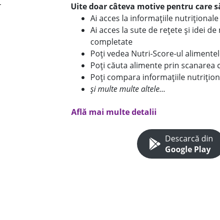
Uite doar câteva motive pentru care să
Ai acces la informațiile nutriționa
Ai acces la sute de rețete și idei d
completate
Poți vedea Nutri-Score-ul alimente
Poți căuta alimente prin scanarea 
Poți compara informațiile nutrițion
și multe multe altele...
Află mai multe detalii
Descarcă din
Google Play