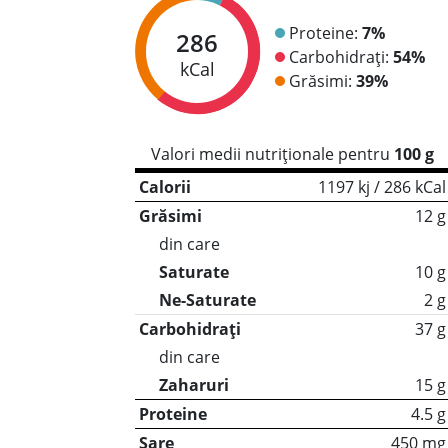
Proteine:
7%
286
Carbohidrați:
54%
kCal
Grăsimi:
39%
Valori medii nutriționale pentru
100 g
Calorii
1197 kj / 286 kCal
Grăsimi
12 g
din care
Saturate
10 g
Ne-Saturate
2 g
Carbohidrați
37 g
din care
Zaharuri
15 g
Proteine
4.5 g
Sare
450 mg