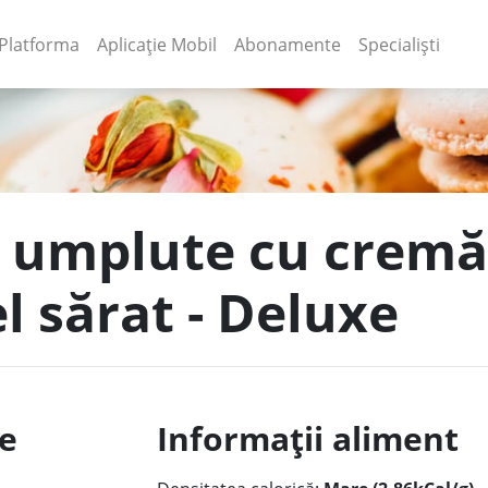
(current)
(current)
Platforma
Aplicație Mobil
Abonamente
Specialiști
i umplute cu cremă 
l sărat - Deluxe
le
Informații aliment