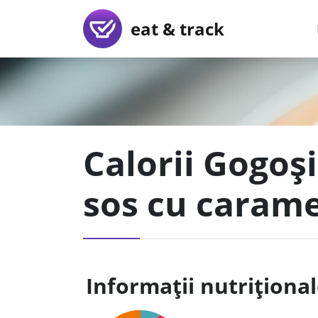
eat & track
Calorii Gogoș
sos cu carame
Informații nutriționa