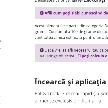
Densitatea calorică:
Mare (2.86kCal/g)
Află cum poți slăbi cunoscând de
Acest aliment face parte din categoria Dul
grame. Consumul a 100 de grame din ace
cantitatea zilnică estimată pentru un adu
Dacă vrei să afli necesarul tău calori
a-ți atinge obiectivul,
îl poți calcula a
Încearcă și aplicați
Eat & Track - Cel mai rapid și ușor
alimente exclusiv din România