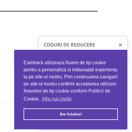
×
CODURI DE REDUCERE
Eatntrack utilizeaza fisiere de tip cookie
O41
MYPROTEIN
pentru a personaliza si imbunatati experienta
ta pe site-ul nostru. Prin continuarea navigarii
 orice comandă
Ai
40%
reducere la orice comandă
pe site-ul nostru confirmi acceptarea utilizarii
EATNTRACK
folosind codul
EATTRACK
fisierelor de tip cookie conform Politicii de
Cookie.
Afla mai multe
acum
Profită acum
Am Inteles!
Copyright © 2026 EAT & TRACK S.R.L