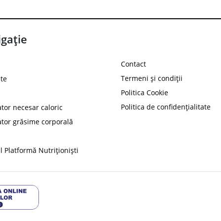
gație
Contact
Termeni și condiții
te
Politica Cookie
Politica de confidențialitate
ator necesar caloric
PROT
ator grăsime corporală
Ai
10%
reducere la
folosind codul
 Platformă Nutriționiști
Profită 