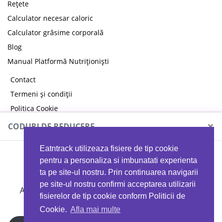
Rețete
Calculator necesar caloric
Calculator grăsime corporală
Blog
Manual Platformă Nutriționiști
Contact
Termeni și condiții
Politica Cookie
Politica de confidențialitate
×
CODURI DE REDUCERE
Eatntrack utilizeaza fisiere de tip cookie
MYPROTEIN
pentru a personaliza si imbunatati experienta
ta pe site-ul nostru. Prin continuarea navigarii
pe site-ul nostru confirmi acceptarea utilizarii
Ai
40%
reducere la orice comandă folosind codul
fisierelor de tip cookie conform Politicii de
EATTRACK
Cookie.
Afla mai multe