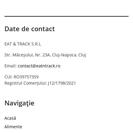
Date de contact
EAT & TRACK S.R.L
Str. Măceșului, Nr. 23A, Cluj-Napoca, Cluj
Email:
contact@eatntrack.ro
CUI: RO39757359
Registrul Comerțului: J12/1798/2021
Navigație
Acasă
Alimente