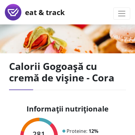
eat & track
Calorii Gogoașă cu
cremă de vișine - Cora
Informații nutriționale
Proteine:
12%
281