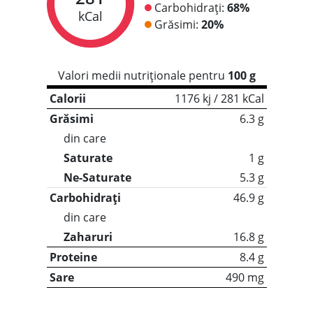
Carbohidrați:
68%
kCal
Grăsimi:
20%
Valori medii nutriționale pentru
100 g
Calorii
1176 kj / 281 kCal
Grăsimi
6.3 g
din care
Saturate
1 g
Ne-Saturate
5.3 g
Carbohidrați
46.9 g
din care
Zaharuri
16.8 g
Proteine
8.4 g
Sare
490 mg