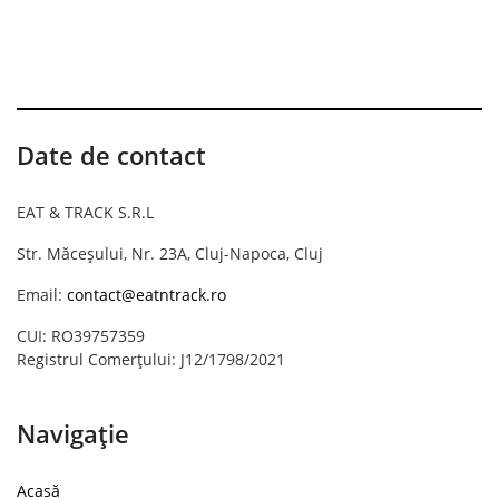
Date de contact
EAT & TRACK S.R.L
Str. Măceșului, Nr. 23A, Cluj-Napoca, Cluj
Email:
contact@eatntrack.ro
CUI: RO39757359
Registrul Comerțului: J12/1798/2021
Navigație
Acasă