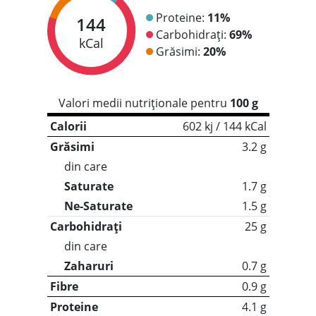
Proteine:
11%
144
Carbohidrați:
69%
kCal
Grăsimi:
20%
Valori medii nutriționale pentru
100 g
Calorii
602 kj / 144 kCal
Grăsimi
3.2 g
din care
Saturate
1.7 g
Ne-Saturate
1.5 g
Carbohidrați
25 g
din care
Zaharuri
0.7 g
Fibre
0.9 g
Proteine
4.1 g