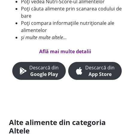
Poți vedea Nutri-Score-ul alimentelor
Poți căuta alimente prin scanarea codului de
bare
Poți compara informațiile nutriționale ale
alimentelor
și multe multe altele...
Află mai multe detalii
Descarcă din
Descarcă din
Google Play
App Store
Alte alimente din categoria
Altele