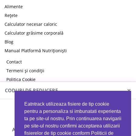
Alimente
Rețete
Calculator necesar caloric
Calculator grăsime corporală
Blog
Manual Platformă Nutriționiști
Contact
Termeni și condiții
Politica Cookie
Politica de confidențialitate
×
CODURI DE REDUCERE
Eatntrack utilizeaza fisiere de tip cookie
MYPROTEIN
pentru a personaliza si imbunatati experienta
ta pe site-ul nostru. Prin continuarea navigarii
pe site-ul nostru confirmi acceptarea utilizarii
Ai
40%
reducere la orice comandă folosind codul
fisierelor de tip cookie conform Politicii de