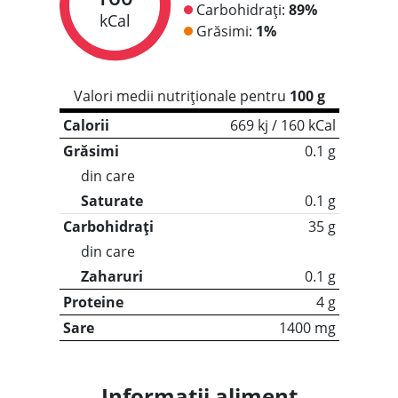
Carbohidrați:
89%
kCal
Grăsimi:
1%
Valori medii nutriționale pentru
100 g
Calorii
669 kj / 160 kCal
Grăsimi
0.1 g
din care
Saturate
0.1 g
Carbohidrați
35 g
din care
Zaharuri
0.1 g
Proteine
4 g
Sare
1400 mg
Informații aliment