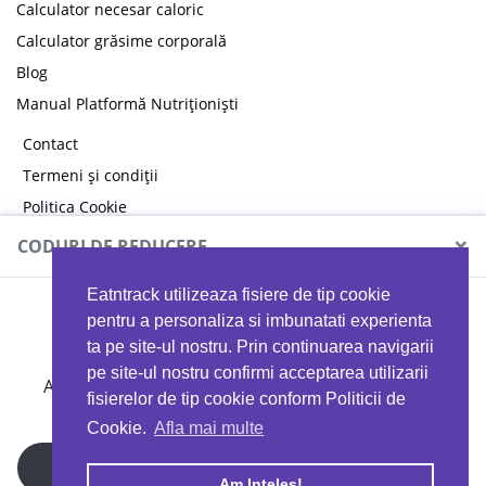
Calculator necesar caloric
Calculator grăsime corporală
Blog
Manual Platformă Nutriționiști
Contact
Termeni și condiții
Politica Cookie
Politica de confidențialitate
×
CODURI DE REDUCERE
Eatntrack utilizeaza fisiere de tip cookie
MYPROTEIN
pentru a personaliza si imbunatati experienta
ta pe site-ul nostru. Prin continuarea navigarii
pe site-ul nostru confirmi acceptarea utilizarii
Ai
40%
reducere la orice comandă folosind codul
fisierelor de tip cookie conform Politicii de
EATTRACK
Cookie.
Afla mai multe
Profită acum
Am Inteles!