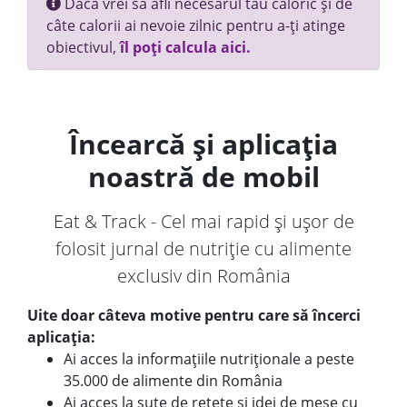
Dacă vrei să afli necesarul tău caloric și de
câte calorii ai nevoie zilnic pentru a-ți atinge
obiectivul,
îl poți calcula aici.
Încearcă și aplicația
noastră de mobil
Eat & Track - Cel mai rapid și ușor de
folosit jurnal de nutriție cu alimente
exclusiv din România
Uite doar câteva motive pentru care să încerci
aplicația:
Ai acces la informațiile nutriționale a peste
35.000 de alimente din România
Ai acces la sute de rețete și idei de mese cu