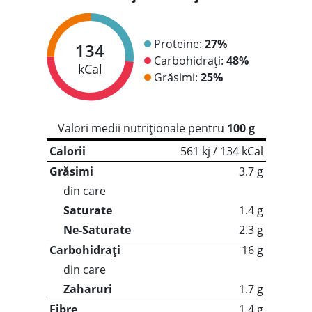
Proteine:
27%
134
Carbohidrați:
48%
kCal
Grăsimi:
25%
Valori medii nutriționale pentru
100 g
Calorii
561 kj / 134 kCal
Grăsimi
3.7 g
din care
Saturate
1.4 g
Ne-Saturate
2.3 g
Carbohidrați
16 g
din care
Zaharuri
1.7 g
Fibre
1.4 g