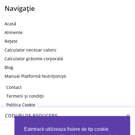
Navigație
Acasă
Alimente
Rețete
Calculator necesar caloric
Calculator grăsime corporală
Blog
Manual Platformă Nutriționiști
Contact
Termeni și condiții
Politica Cookie
Politica de confidențialitate
×
CODURI DE REDUCERE
Eatntrack utilizeaza fisiere de tip cookie