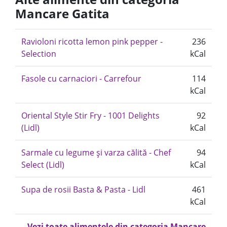
Mancare Gatita
Ravioloni ricotta lemon pink pepper -
236
Selection
kCal
Fasole cu carnaciori - Carrefour
114
kCal
Oriental Style Stir Fry - 1001 Delights
92
(Lidl)
kCal
Sarmale cu legume și varza călită - Chef
94
Select (Lidl)
kCal
Supa de rosii Basta & Pasta - Lidl
461
kCal
Vezi toate alimentele din categoria Mancare