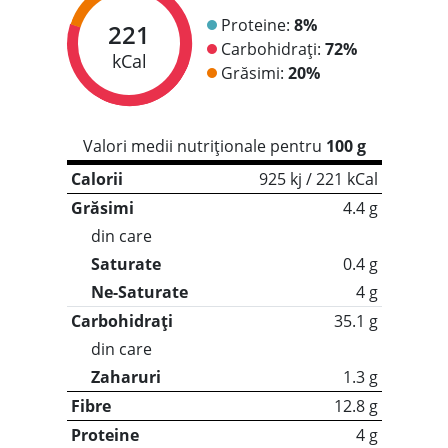
Proteine:
8%
221
Carbohidrați:
72%
kCal
Grăsimi:
20%
Valori medii nutriționale pentru
100 g
Calorii
925 kj / 221 kCal
Grăsimi
4.4 g
din care
Saturate
0.4 g
Ne-Saturate
4 g
Carbohidrați
35.1 g
din care
Zaharuri
1.3 g
Fibre
12.8 g
Proteine
4 g