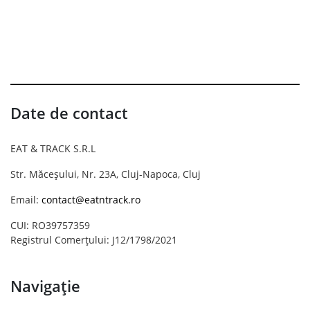
Date de contact
EAT & TRACK S.R.L
Str. Măceșului, Nr. 23A, Cluj-Napoca, Cluj
Email:
contact@eatntrack.ro
CUI: RO39757359
Registrul Comerțului: J12/1798/2021
Navigație