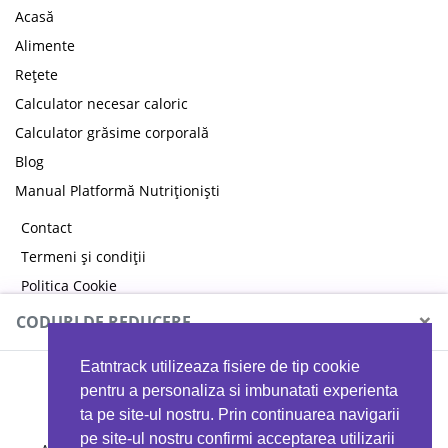
Acasă
Alimente
Rețete
Calculator necesar caloric
Calculator grăsime corporală
Blog
Manual Platformă Nutriționiști
Contact
Termeni și condiții
Politica Cookie
Politica de confidențialitate
×
CODURI DE REDUCERE
Eatntrack utilizeaza fisiere de tip cookie
MYPROTEIN
pentru a personaliza si imbunatati experienta
ta pe site-ul nostru. Prin continuarea navigarii
pe site-ul nostru confirmi acceptarea utilizarii