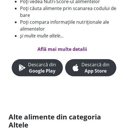
Poți vedea Nutri-Score-ul alimentelor
Poți căuta alimente prin scanarea codului de
bare
Poți compara informațiile nutriționale ale
alimentelor
și multe multe altele...
Află mai multe detalii
Descarcă din
Descarcă din
Google Play
App Store
Alte alimente din categoria
Altele