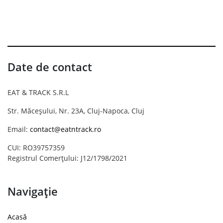
Date de contact
EAT & TRACK S.R.L
Str. Măceșului, Nr. 23A, Cluj-Napoca, Cluj
Email:
contact@eatntrack.ro
CUI: RO39757359
Registrul Comerțului: J12/1798/2021
Navigație
Acasă