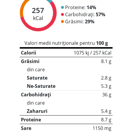
Proteine:
14%
257
Carbohidrați:
57%
kCal
Grăsimi:
29%
Valori medii nutriționale pentru
100 g
Calorii
1075 kj / 257 kCal
Grăsimi
8.1 g
din care
Saturate
2.8 g
Ne-Saturate
5.3 g
Carbohidrați
36 g
din care
Zaharuri
5.4 g
Proteine
8.7 g
Sare
1150 mg