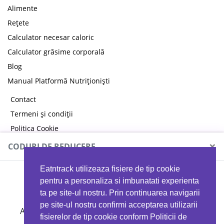
Alimente
Rețete
Calculator necesar caloric
Calculator grăsime corporală
Blog
Manual Platformă Nutriționiști
Contact
Termeni și condiții
Politica Cookie
Politica de confidențialitate
×
CODURI DE REDUCERE
Eatntrack utilizeaza fisiere de tip cookie
MYPROTEIN
pentru a personaliza si imbunatati experienta
ta pe site-ul nostru. Prin continuarea navigarii
pe site-ul nostru confirmi acceptarea utilizarii
Ai
40%
reducere la orice comandă folosind codul
fisierelor de tip cookie conform Politicii de
EATTRACK