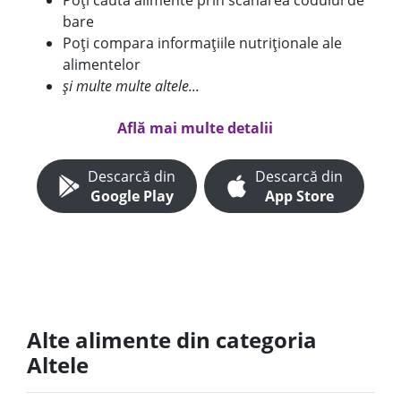
Poți căuta alimente prin scanarea codului de
bare
Poți compara informațiile nutriționale ale
alimentelor
și multe multe altele...
Află mai multe detalii
Descarcă din
Descarcă din
Google Play
App Store
Alte alimente din categoria
Altele