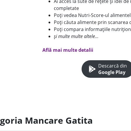
Ai acces la sute de rețete și idei d
completate
Poți vedea Nutri-Score-ul alimente
Poți căuta alimente prin scanarea 
Poți compara informațiile nutrițion
și multe multe altele...
Află mai multe detalii
Descarcă din
Google Play
egoria Mancare Gatita