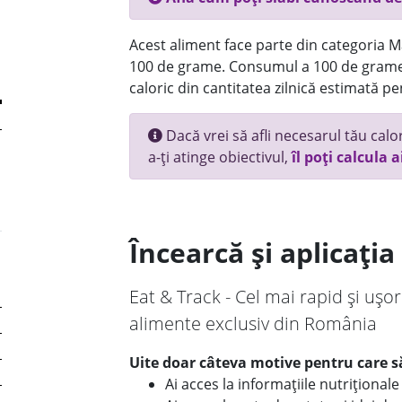
Acest aliment face parte din categoria Ma
100 de grame. Consumul a 100 de grame
caloric din cantitatea zilnică estimată pe
Dacă vrei să afli necesarul tău calori
a-ți atinge obiectivul,
îl poți calcula a
Încearcă și aplicați
Eat & Track - Cel mai rapid și ușor
alimente exclusiv din România
Uite doar câteva motive pentru care să
Ai acces la informațiile nutriționa