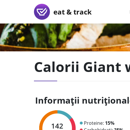
eat & track
Calorii Giant 
Informații nutriționa
Proteine:
15%
142
Carbohidrați:
35%