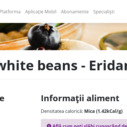
(current)
(current)
Platforma
Aplicație Mobil
Abonamente
Specialiști
white beans - Erida
le
Informații aliment
Densitatea calorică:
Mica (1.42kCal/g)
Află cum poți slăbi cunoscând de