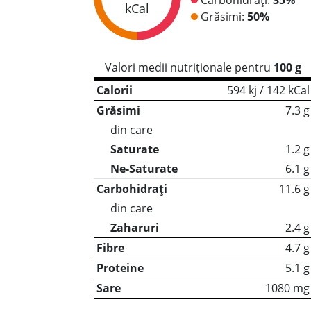
kCal
Grăsimi:
50%
Valori medii nutriționale pentru
100 g
Calorii
594 kj / 142 kCal
Grăsimi
7.3 g
din care
Saturate
1.2 g
Ne-Saturate
6.1 g
Carbohidrați
11.6 g
din care
Zaharuri
2.4 g
Fibre
4.7 g
Proteine
5.1 g
Sare
1080 mg