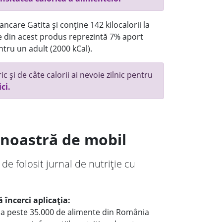
ncare Gatita și conține 142 kilocalorii la
 din acest produs reprezintă 7% aport
ntru un adult (2000 kCal).
c și de câte calorii ai nevoie zilnic pentru
ici.
a noastră de mobil
 de folosit jurnal de nutriție cu
 încerci aplicația:
le a peste 35.000 de alimente din România