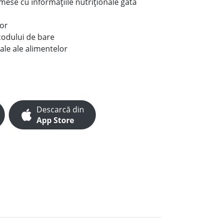
e mese cu informațiile nutriționale gata
lor
codului de bare
ale ale alimentelor
Descarcă din
App Store