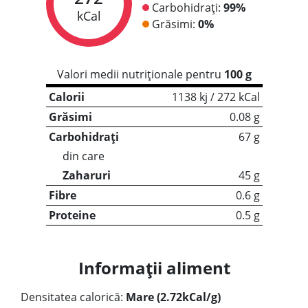
Carbohidrați:
99%
kCal
Grăsimi:
0%
Valori medii nutriționale pentru
100 g
Calorii
1138 kj / 272 kCal
Grăsimi
0.08 g
Carbohidrați
67 g
din care
Zaharuri
45 g
Fibre
0.6 g
Proteine
0.5 g
Informații aliment
Densitatea calorică:
Mare (2.72kCal/g)