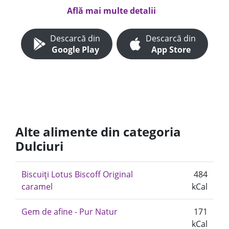
Află mai multe detalii
Descarcă din
Descarcă din
Google Play
App Store
Alte alimente din categoria
Dulciuri
Biscuiți Lotus Biscoff Original
484
caramel
kCal
Gem de afine - Pur Natur
171
kCal