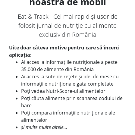
noastră de mobil
Eat & Track - Cel mai rapid și ușor de
folosit jurnal de nutriție cu alimente
exclusiv din România
Uite doar câteva motive pentru care să încerci
aplicația:
Ai acces la informațiile nutriționale a peste
35.000 de alimente din România
Ai acces la sute de rețete și idei de mese cu
informațiile nutriționale gata completate
Poți vedea Nutri-Score-ul alimentelor
Poți căuta alimente prin scanarea codului de
bare
Poți compara informațiile nutriționale ale
alimentelor
și multe multe altele...