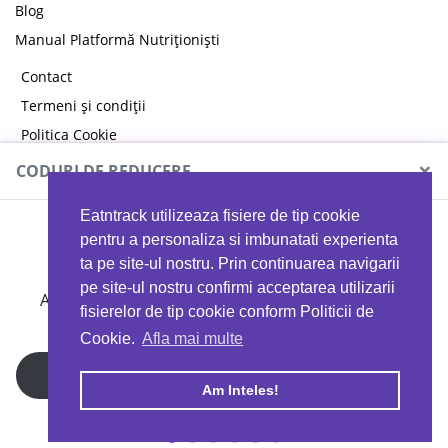
Blog
Manual Platformă Nutriționiști
Contact
Termeni și condiții
Politica Cookie
Politica de confidențialitate
×
CODURI DE REDUCERE
Eatntrack utilizeaza fisiere de tip cookie
MYPROTEIN
pentru a personaliza si imbunatati experienta
ta pe site-ul nostru. Prin continuarea navigarii
pe site-ul nostru confirmi acceptarea utilizarii
Ai
40%
reducere la orice comandă folosind codul
fisierelor de tip cookie conform Politicii de
EATTRACK
Cookie.
Afla mai multe
Profită acum
Am Inteles!
Copyright © 2026 EAT & TRACK S.R.L