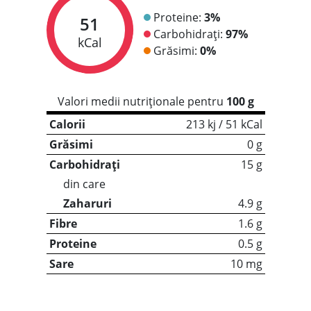
Proteine:
3%
51
Carbohidrați:
97%
kCal
Grăsimi:
0%
Valori medii nutriționale pentru
100 g
Calorii
213 kj / 51 kCal
Grăsimi
0 g
Carbohidrați
15 g
din care
Zaharuri
4.9 g
Fibre
1.6 g
Proteine
0.5 g
Sare
10 mg