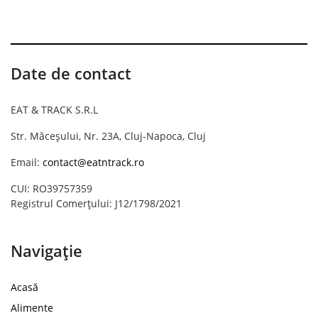
Date de contact
EAT & TRACK S.R.L
Str. Măceșului, Nr. 23A, Cluj-Napoca, Cluj
Email:
contact@eatntrack.ro
CUI: RO39757359
Registrul Comerțului: J12/1798/2021
Navigație
Acasă
Alimente