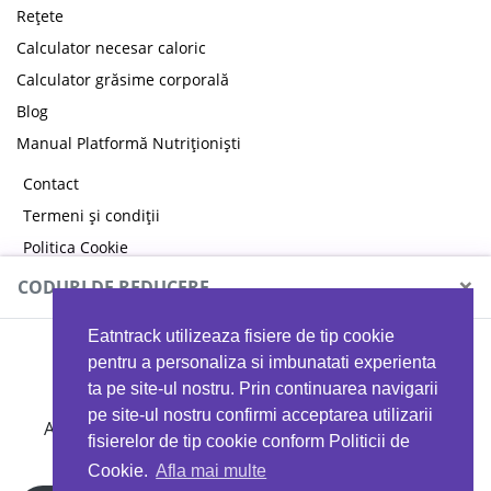
Rețete
Calculator necesar caloric
Calculator grăsime corporală
Blog
Manual Platformă Nutriționiști
Contact
Termeni și condiții
Politica Cookie
Politica de confidențialitate
×
CODURI DE REDUCERE
Eatntrack utilizeaza fisiere de tip cookie
MYPROTEIN
pentru a personaliza si imbunatati experienta
ta pe site-ul nostru. Prin continuarea navigarii
pe site-ul nostru confirmi acceptarea utilizarii
Ai
40%
reducere la orice comandă folosind codul
fisierelor de tip cookie conform Politicii de
EATTRACK
Cookie.
Afla mai multe