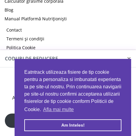
Calculator grăsime corporală
Blog
Manual Platformă Nutriționiști
Contact
Termeni și condiții
Politica Cookie
Politica de confidențialitate
×
CODURI DE REDUCERE
Eatntrack utilizeaza fisiere de tip cookie
MYPROTEIN
pentru a personaliza si imbunatati experienta
ta pe site-ul nostru. Prin continuarea navigarii
pe site-ul nostru confirmi acceptarea utilizarii
Ai
40%
reducere la orice comandă folosind codul
fisierelor de tip cookie conform Politicii de
EATTRACK
Cookie.
Afla mai multe
Profită acum
Am Inteles!
Copyright © 2026 EAT & TRACK S.R.L