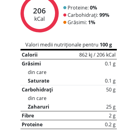
Proteine:
0%
206
Carbohidrați:
99%
kCal
Grăsimi:
1%
Valori medii nutriționale pentru
100 g
Calorii
862 kj / 206 kCal
Grăsimi
0.1 g
din care
Saturate
0.1 g
Carbohidrați
50 g
din care
Zaharuri
25 g
Fibre
2 g
Proteine
0.2 g