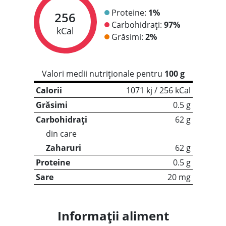
Proteine:
1%
256
Carbohidrați:
97%
kCal
Grăsimi:
2%
Valori medii nutriționale pentru
100 g
Calorii
1071 kj / 256 kCal
Grăsimi
0.5 g
Carbohidrați
62 g
din care
Zaharuri
62 g
Proteine
0.5 g
Sare
20 mg
Informații aliment