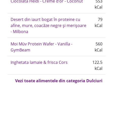
Ciocolata Heidi - Creme d’or - Coconut
553
kCal
Desert din iaurt bogat în proteine cu
79
afine, mure, coacăze negre și merișoare
kCal
- Milbona
Moi Müv Protein Wafer - Vanilla -
560
GymBeam
kCal
Inghetata lamaie & frisca Cors
122.5
kCal
Vezi toate alimentele din categoria Dulciuri