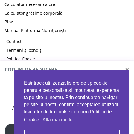
Calculator necesar caloric
Calculator grăsime corporală
Blog
Manual Platformă Nutriționiști
Contact
Termeni și condiții
Politica Cookie
Politica de confidențialitate
×
CODURI DE REDUCERE
Eatntrack utilizeaza fisiere de tip cookie
MYPROTEIN
pentru a personaliza si imbunatati experienta
ta pe site-ul nostru. Prin continuarea navigarii
pe site-ul nostru confirmi acceptarea utilizarii
Ai
40%
reducere la orice comandă folosind codul
fisierelor de tip cookie conform Politicii de
EATTRACK
Cookie.
Afla mai multe
Profită acum