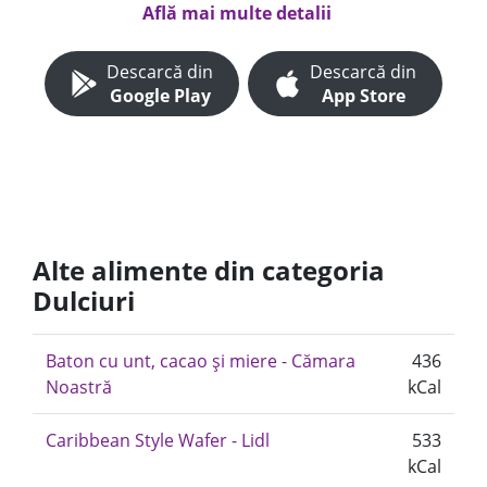
Află mai multe detalii
Descarcă din
Descarcă din
Google Play
App Store
Alte alimente din categoria
Dulciuri
Baton cu unt, cacao și miere - Cămara
436
Noastră
kCal
Caribbean Style Wafer - Lidl
533
kCal