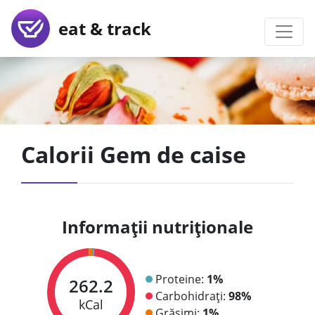
eat & track
Calorii Gem de caise
Informații nutriționale
Proteine:
1%
262.2
Carbohidrați:
98%
kCal
Grăsimi:
1%