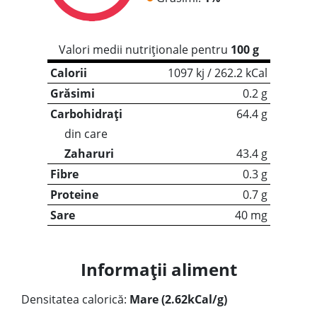
Valori medii nutriționale pentru
100 g
Calorii
1097 kj / 262.2 kCal
Grăsimi
0.2 g
Carbohidrați
64.4 g
din care
Zaharuri
43.4 g
Fibre
0.3 g
Proteine
0.7 g
Sare
40 mg
Informații aliment
Densitatea calorică:
Mare (2.62kCal/g)