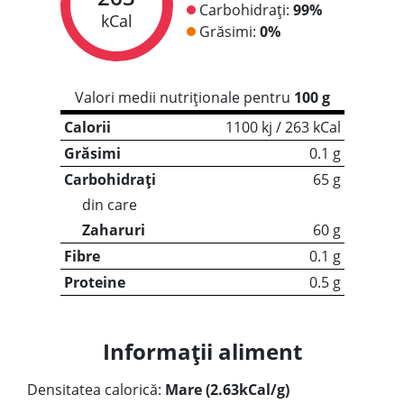
Carbohidrați:
99%
kCal
Grăsimi:
0%
Valori medii nutriționale pentru
100 g
Calorii
1100 kj / 263 kCal
Grăsimi
0.1 g
Carbohidrați
65 g
din care
Zaharuri
60 g
Fibre
0.1 g
Proteine
0.5 g
Informații aliment
Densitatea calorică:
Mare (2.63kCal/g)