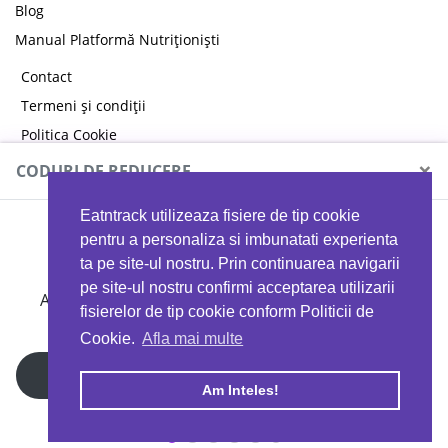
Blog
Manual Platformă Nutriționiști
Contact
Termeni și condiții
Politica Cookie
Politica de confidențialitate
×
CODURI DE REDUCERE
Eatntrack utilizeaza fisiere de tip cookie
MYPROTEIN
pentru a personaliza si imbunatati experienta
ta pe site-ul nostru. Prin continuarea navigarii
pe site-ul nostru confirmi acceptarea utilizarii
Ai
40%
reducere la orice comandă folosind codul
fisierelor de tip cookie conform Politicii de
EATTRACK
Cookie.
Afla mai multe
Profită acum
Am Inteles!
Copyright © 2026 EAT & TRACK S.R.L