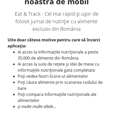
noastră de mobil
Eat & Track - Cel mai rapid și ușor de
folosit jurnal de nutriție cu alimente
exclusiv din România
Uite doar câteva motive pentru care să încerci
aplicația:
Ai acces la informațiile nutriționale a peste
35.000 de alimente din România
Ai acces la sute de rețete și idei de mese cu
informațiile nutriționale gata completate
Poți vedea Nutri-Score-ul alimentelor
Poți căuta alimente prin scanarea codului de
bare
Poți compara informațiile nutriționale ale
alimentelor
și multe multe altele...