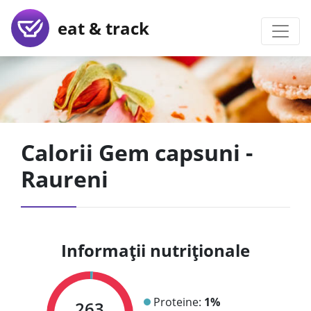
eat & track
Calorii Gem capsuni -
Raureni
Informații nutriționale
Proteine:
1%
263