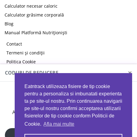
Calculator necesar caloric
Calculator grăsime corporală
Blog
Manual Platformă Nutriționiști
Contact
Termeni și condiții
Politica Cookie
Politica de confidențialitate
×
CODURI DE REDUCERE
Eatntrack utilizeaza fisiere de tip cookie
MYPROTEIN
pentru a personaliza si imbunatati experienta
ta pe site-ul nostru. Prin continuarea navigarii
pe site-ul nostru confirmi acceptarea utilizarii
Ai
40%
reducere la orice comandă folosind codul
fisierelor de tip cookie conform Politicii de
EATTRACK
Cookie.
Afla mai multe
Profită acum