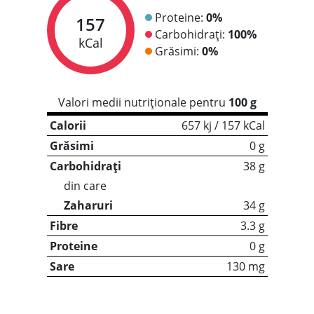
Proteine:
0%
157
Carbohidrați:
100%
kCal
Grăsimi:
0%
Valori medii nutriționale pentru
100 g
Calorii
657 kj / 157 kCal
Grăsimi
0 g
Carbohidrați
38 g
din care
Zaharuri
34 g
Fibre
3.3 g
Proteine
0 g
Sare
130 mg