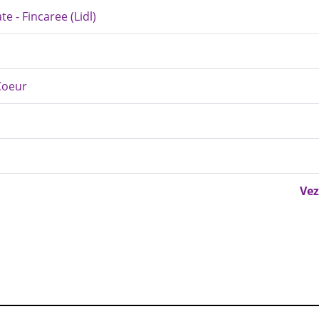
e - Fincaree (Lidl)
Coeur
Vez