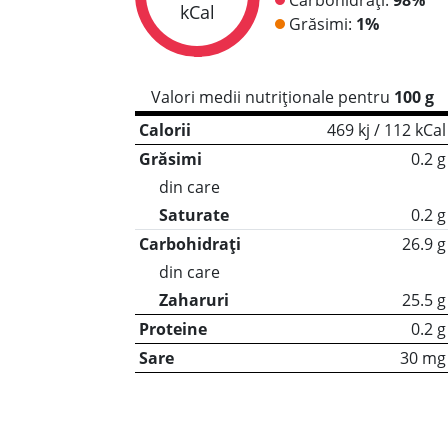
kCal
Grăsimi:
1%
Valori medii nutriționale pentru
100 g
Calorii
469 kj / 112 kCal
Grăsimi
0.2 g
din care
Saturate
0.2 g
Carbohidrați
26.9 g
din care
Zaharuri
25.5 g
Proteine
0.2 g
Sare
30 mg