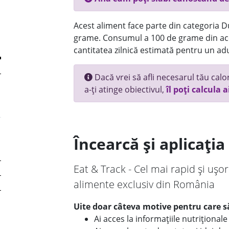
Acest aliment face parte din categoria Dul
grame. Consumul a 100 de grame din ace
cantitatea zilnică estimată pentru un adu
Dacă vrei să afli necesarul tău calori
a-ți atinge obiectivul,
îl poți calcula a
Încearcă și aplicați
Eat & Track - Cel mai rapid și ușor
alimente exclusiv din România
Uite doar câteva motive pentru care să
Ai acces la informațiile nutriționa