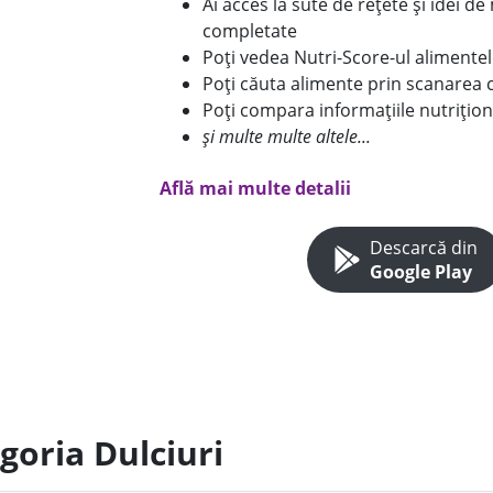
Ai acces la sute de rețete și idei d
completate
Poți vedea Nutri-Score-ul alimente
Poți căuta alimente prin scanarea 
Poți compara informațiile nutrițion
și multe multe altele...
Află mai multe detalii
Descarcă din
Google Play
goria Dulciuri