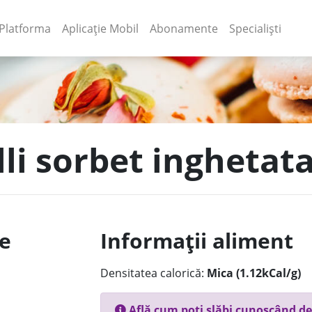
(current)
(current)
Platforma
Aplicație Mobil
Abonamente
Specialiști
lli sorbet inghetat
le
Informații aliment
Densitatea calorică:
Mica (1.12kCal/g)
Află cum poți slăbi cunoscând de