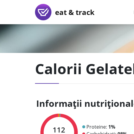
eat & track
Calorii Gelate
Informații nutriționa
Proteine:
1%
112
Carbohidrați:
98%