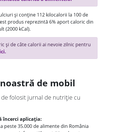
ciuri și conține 112 kilocalorii la 100 de
st produs reprezintă 6% aport caloric din
lt (2000 kCal).
c și de câte calorii ai nevoie zilnic pentru
ici.
a noastră de mobil
 de folosit jurnal de nutriție cu
 încerci aplicația:
le a peste 35.000 de alimente din România