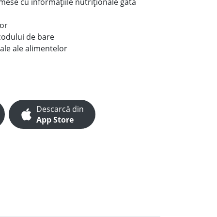
e mese cu informațiile nutriționale gata
lor
codului de bare
ale ale alimentelor
Descarcă din
App Store