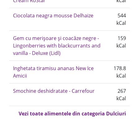
Cream RoStar
kCal
Ciocolata neagra mousse Delhaize
544
kCal
Gem cu merișoare și coacăze negre -
159
Lingonberries with blackcurrants and
kCal
vanilla - Deluxe (Lidl)
Inghetata tiramisu ananas New Ice
178.8
Amicii
kCal
Smochine deshidratate - Carrefour
267
kCal
Vezi toate alimentele din categoria Dulciuri