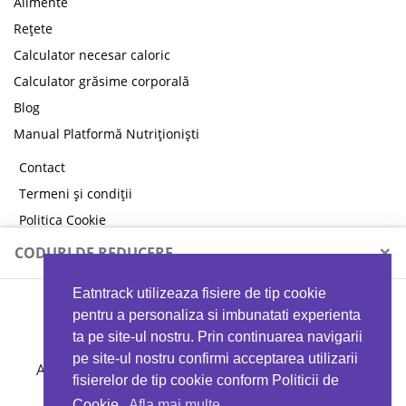
Alimente
Rețete
Calculator necesar caloric
Calculator grăsime corporală
Blog
Manual Platformă Nutriționiști
Contact
Termeni și condiții
Politica Cookie
Politica de confidențialitate
×
CODURI DE REDUCERE
Eatntrack utilizeaza fisiere de tip cookie
MYPROTEIN
pentru a personaliza si imbunatati experienta
ta pe site-ul nostru. Prin continuarea navigarii
pe site-ul nostru confirmi acceptarea utilizarii
Ai
40%
reducere la orice comandă folosind codul
fisierelor de tip cookie conform Politicii de
EATTRACK
Cookie.
Afla mai multe