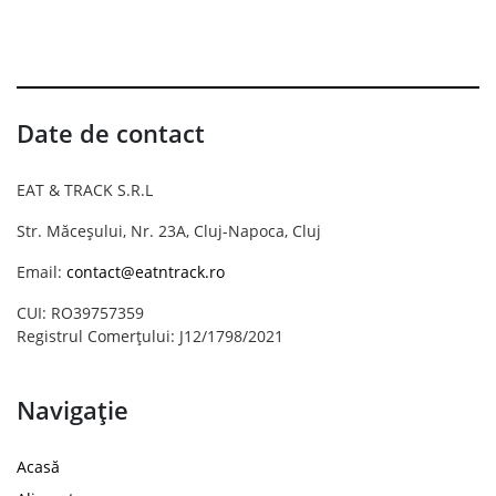
Date de contact
EAT & TRACK S.R.L
Str. Măceșului, Nr. 23A, Cluj-Napoca, Cluj
Email:
contact@eatntrack.ro
CUI: RO39757359
Registrul Comerțului: J12/1798/2021
Navigație
Acasă