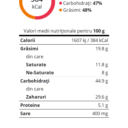
Carbohidrați:
47%
kCal
Grăsimi:
48%
Valori medii nutriționale pentru
100 g
Calorii
1607 kj / 384 kCal
Grăsimi
19.8 g
din care
Saturate
11.8 g
Ne-Saturate
8 g
Carbohidrați
44.9 g
din care
Zaharuri
29.6 g
Proteine
5.1 g
Sare
400 mg