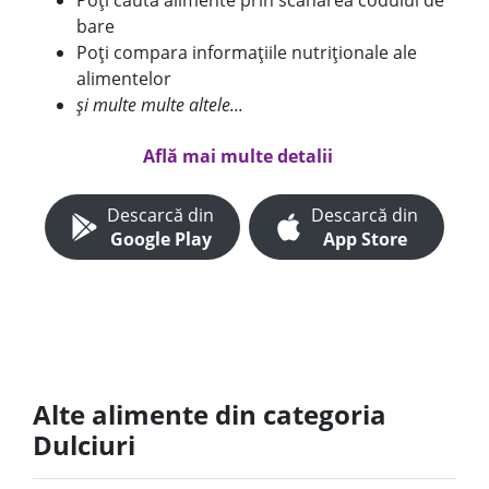
Poți căuta alimente prin scanarea codului de
bare
Poți compara informațiile nutriționale ale
alimentelor
și multe multe altele...
Află mai multe detalii
Descarcă din
Descarcă din
Google Play
App Store
Alte alimente din categoria
Dulciuri