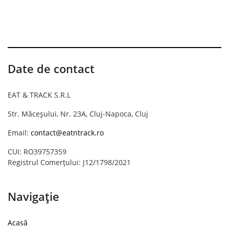
Date de contact
EAT & TRACK S.R.L
Str. Măceșului, Nr. 23A, Cluj-Napoca, Cluj
Email:
contact@eatntrack.ro
CUI: RO39757359
Registrul Comerțului: J12/1798/2021
Navigație
Acasă