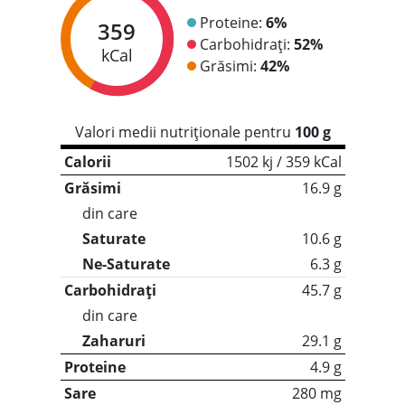
Proteine:
6%
359
Carbohidrați:
52%
kCal
Grăsimi:
42%
Valori medii nutriționale pentru
100 g
Calorii
1502 kj / 359 kCal
Grăsimi
16.9 g
din care
Saturate
10.6 g
Ne-Saturate
6.3 g
Carbohidrați
45.7 g
din care
Zaharuri
29.1 g
Proteine
4.9 g
Sare
280 mg