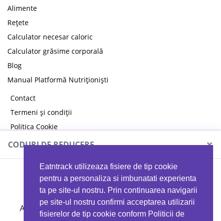
Alimente
Rețete
Calculator necesar caloric
Calculator grăsime corporală
Blog
Manual Platformă Nutriționiști
Contact
Termeni și condiții
Politica Cookie
Politica de confidențialitate
×
CODURI DE REDUCERE
Eatntrack utilizeaza fisiere de tip cookie
MYPROTEIN
pentru a personaliza si imbunatati experienta
ta pe site-ul nostru. Prin continuarea navigarii
pe site-ul nostru confirmi acceptarea utilizarii
Ai
40%
reducere la orice comandă folosind codul
fisierelor de tip cookie conform Politicii de
EATTRACK