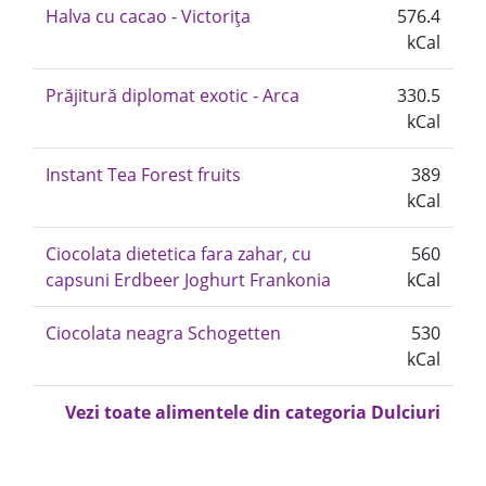
Halva cu cacao - Victorița
576.4
kCal
Prăjitură diplomat exotic - Arca
330.5
kCal
Instant Tea Forest fruits
389
kCal
Ciocolata dietetica fara zahar, cu
560
capsuni Erdbeer Joghurt Frankonia
kCal
Ciocolata neagra Schogetten
530
kCal
Vezi toate alimentele din categoria Dulciuri