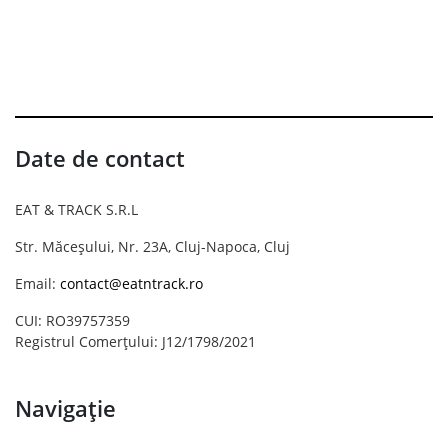
Date de contact
EAT & TRACK S.R.L
Str. Măceșului, Nr. 23A, Cluj-Napoca, Cluj
Email:
contact@eatntrack.ro
CUI: RO39757359
Registrul Comerțului: J12/1798/2021
Navigație