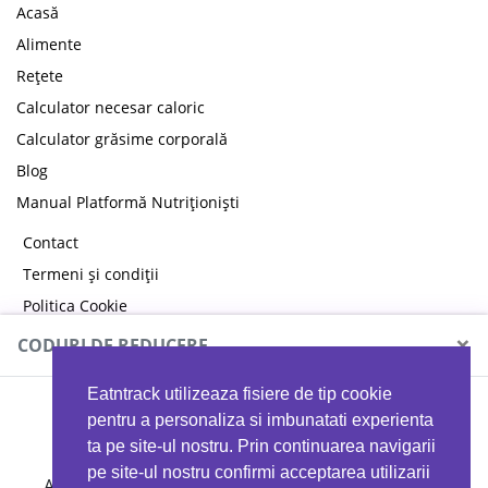
Acasă
Alimente
Rețete
Calculator necesar caloric
Calculator grăsime corporală
Blog
Manual Platformă Nutriționiști
Contact
Termeni și condiții
Politica Cookie
Politica de confidențialitate
×
CODURI DE REDUCERE
Eatntrack utilizeaza fisiere de tip cookie
MYPROTEIN
pentru a personaliza si imbunatati experienta
ta pe site-ul nostru. Prin continuarea navigarii
pe site-ul nostru confirmi acceptarea utilizarii
Ai
40%
reducere la orice comandă folosind codul