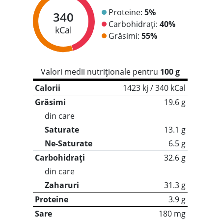
Proteine:
5%
340
Carbohidrați:
40%
kCal
Grăsimi:
55%
Valori medii nutriționale pentru
100 g
Calorii
1423 kj / 340 kCal
Grăsimi
19.6 g
din care
Saturate
13.1 g
Ne-Saturate
6.5 g
Carbohidrați
32.6 g
din care
Zaharuri
31.3 g
Proteine
3.9 g
Sare
180 mg