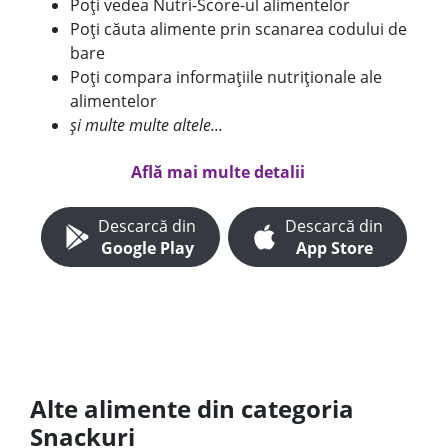
Poți vedea Nutri-Score-ul alimentelor
Poți căuta alimente prin scanarea codului de
bare
Poți compara informațiile nutriționale ale
alimentelor
și multe multe altele...
Află mai multe detalii
Descarcă din
Descarcă din
Google Play
App Store
Alte alimente din categoria
Snackuri