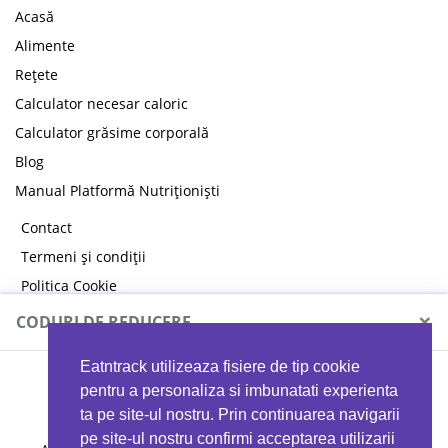
Acasă
Alimente
Rețete
Calculator necesar caloric
Calculator grăsime corporală
Blog
Manual Platformă Nutriționiști
Contact
Termeni și condiții
Politica Cookie
Politica de confidențialitate
×
CODURI DE REDUCERE
Eatntrack utilizeaza fisiere de tip cookie
MYPROTEIN
pentru a personaliza si imbunatati experienta
ta pe site-ul nostru. Prin continuarea navigarii
pe site-ul nostru confirmi acceptarea utilizarii