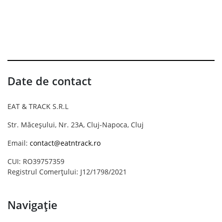
Date de contact
EAT & TRACK S.R.L
Str. Măceșului, Nr. 23A, Cluj-Napoca, Cluj
Email:
contact@eatntrack.ro
CUI: RO39757359
Registrul Comerțului: J12/1798/2021
Navigație