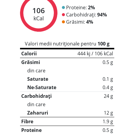
Proteine:
2%
106
Carbohidrați:
94%
kCal
Grăsimi:
4%
Valori medii nutriționale pentru
100 g
Calorii
444 kj / 106 kCal
Grăsimi
0.5 g
din care
Saturate
0.1 g
Ne-Saturate
0.4 g
Carbohidrați
24 g
din care
Zaharuri
12 g
Fibre
1.9 g
Proteine
0.5 g