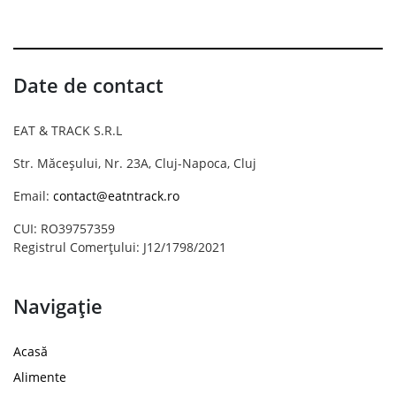
Date de contact
EAT & TRACK S.R.L
Str. Măceșului, Nr. 23A, Cluj-Napoca, Cluj
Email:
contact@eatntrack.ro
CUI: RO39757359
Registrul Comerțului: J12/1798/2021
Navigație
Acasă
Alimente