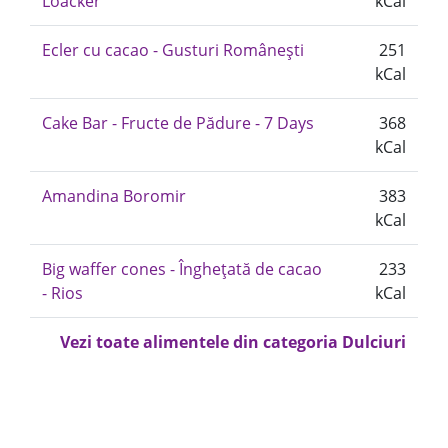
Loacker
kCal
Ecler cu cacao - Gusturi Românești
251
kCal
Cake Bar - Fructe de Pădure - 7 Days
368
kCal
Amandina Boromir
383
kCal
Big waffer cones - Înghețată de cacao
233
- Rios
kCal
Vezi toate alimentele din categoria Dulciuri