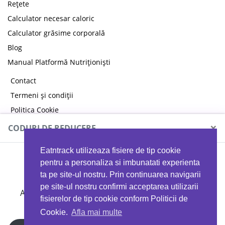
Rețete
Calculator necesar caloric
Calculator grăsime corporală
Blog
Manual Platformă Nutriționiști
Contact
Termeni și condiții
Politica Cookie
Politica de confidențialitate
×
CODURI DE REDUCERE
Eatntrack utilizeaza fisiere de tip cookie
MYPROTEIN
pentru a personaliza si imbunatati experienta
ta pe site-ul nostru. Prin continuarea navigarii
pe site-ul nostru confirmi acceptarea utilizarii
Ai
40%
reducere la orice comandă folosind codul
fisierelor de tip cookie conform Politicii de
EATTRACK
Cookie.
Afla mai multe