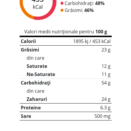
Carbohidrați:
48%
kCal
Grăsimi:
46%
Valori medii nutriționale pentru
100 g
Calorii
1895 kj / 453 kCal
Grăsimi
23 g
din care
Saturate
12 g
Ne-Saturate
11 g
Carbohidrați
54 g
din care
Zaharuri
24 g
Proteine
6.3 g
Sare
500 mg