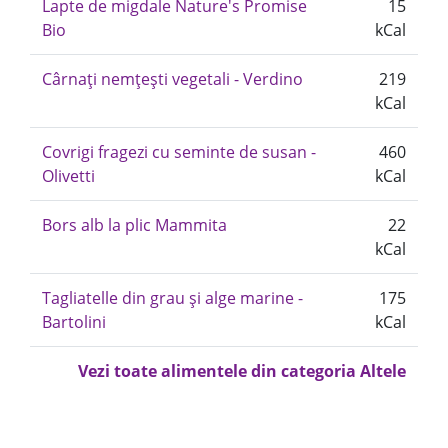
Lapte de migdale Nature's Promise
15
Bio
kCal
Cârnați nemțești vegetali - Verdino
219
kCal
Covrigi fragezi cu seminte de susan -
460
Olivetti
kCal
Bors alb la plic Mammita
22
kCal
Tagliatelle din grau și alge marine -
175
Bartolini
kCal
Vezi toate alimentele din categoria Altele