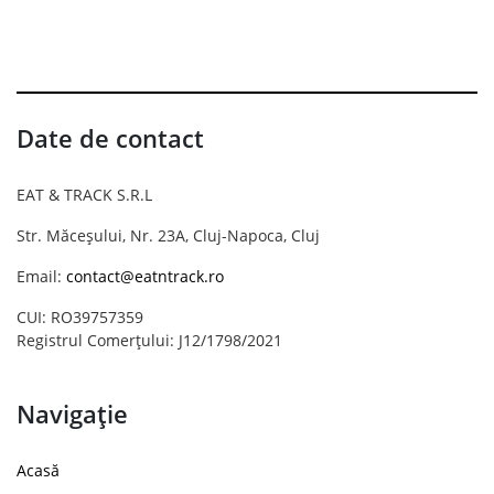
Date de contact
EAT & TRACK S.R.L
Str. Măceșului, Nr. 23A, Cluj-Napoca, Cluj
Email:
contact@eatntrack.ro
CUI: RO39757359
Registrul Comerțului: J12/1798/2021
Navigație
Acasă