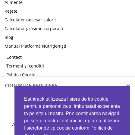
Alimente
Rețete
Calculator necesar caloric
Calculator grăsime corporală
Blog
Manual Platformă Nutriționiști
Contact
Termeni și condiții
Politica Cookie
Politica de confidențialitate
×
CODURI DE REDUCERE
Eatntrack utilizeaza fisiere de tip cookie
MYPROTEIN
pentru a personaliza si imbunatati experienta
ta pe site-ul nostru. Prin continuarea navigarii
pe site-ul nostru confirmi acceptarea utilizarii
Ai
40%
reducere la orice comandă folosind codul
fisierelor de tip cookie conform Politicii de
EATTRACK