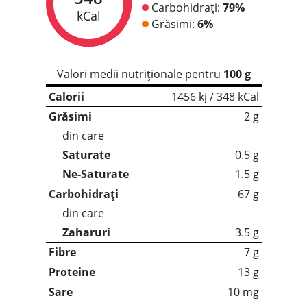
Carbohidrați:
79%
kCal
Grăsimi:
6%
Valori medii nutriționale pentru
100 g
Calorii
1456 kj / 348 kCal
Grăsimi
2 g
din care
Saturate
0.5 g
Ne-Saturate
1.5 g
Carbohidrați
67 g
din care
Zaharuri
3.5 g
Fibre
7 g
Proteine
13 g
Sare
10 mg