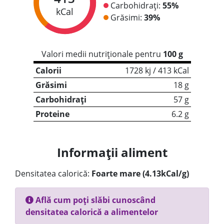
Carbohidrați:
55%
kCal
Grăsimi:
39%
Valori medii nutriționale pentru
100 g
Calorii
1728 kj / 413 kCal
Grăsimi
18 g
Carbohidrați
57 g
Proteine
6.2 g
Informații aliment
Densitatea calorică:
Foarte mare (4.13kCal/g)
Află cum poți slăbi cunoscând
densitatea calorică a alimentelor