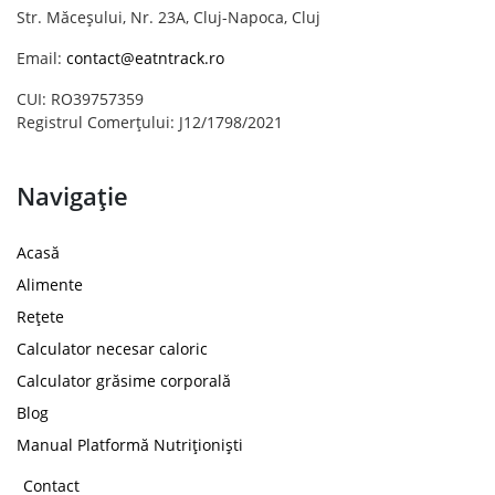
Str. Măceșului, Nr. 23A, Cluj-Napoca, Cluj
Email:
contact@eatntrack.ro
CUI: RO39757359
Registrul Comerțului: J12/1798/2021
Navigație
Acasă
Alimente
Rețete
Calculator necesar caloric
Calculator grăsime corporală
Blog
Manual Platformă Nutriționiști
Contact